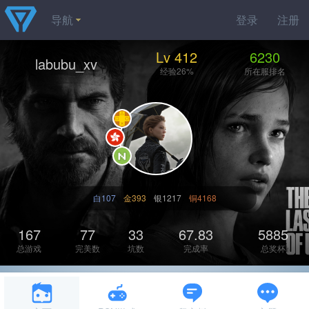
导航
登录
注册
Lv 412
6230
labubu_xv
经验26%
所在服排名
白107
金393
银1217
铜4168
167
77
33
67.83
5885
总游戏
完美数
坑数
完成率
总奖杯