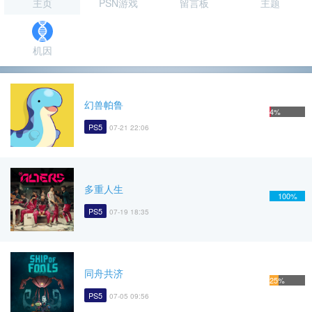
主页
PSN游戏
留言板
主题
机因
幻兽帕鲁
4%
PS5
07-21 22:06
多重人生
100%
PS5
07-19 18:35
同舟共济
25%
PS5
07-05 09:56