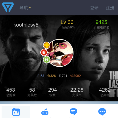
导航
登录
注册
Lv 361
9425
koothlesv5
经验56%
所在服排名
白53
金326
银791
铜3092
453
58
294
22.28
4262
总游戏
完美数
坑数
完成率
总奖杯