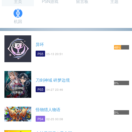
主页
PSN游戏
留言板
主题
机因
异环
48%
PS5
05-13 20:51
刀剑神域 碎梦边境
0%
PS5
04-27 23:46
怪物猎人物语
0%
PS4
02-25 00:08