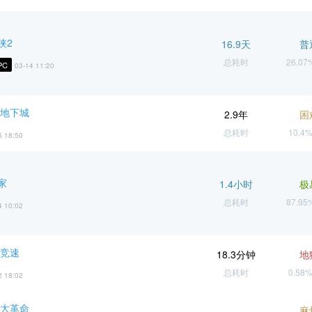
侠2
16.9天
普
总耗时
26.0
PC
03-14 11:20
 地下城
2.9年
困
总耗时
10.4
5 18:50
家
1.4小时
极
总耗时
87.9
4 10:02
 竞速
18.3分钟
地
总耗时
0.58
2 18:02
 大革命
麻