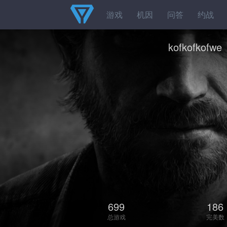
游戏
机因
问答
约战
kofkofkofwe
699
186
总游戏
完美数