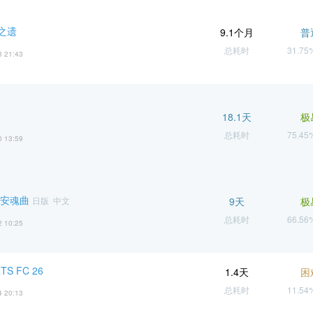
之遗
9.1个月
普
总耗时
31.7
3 21:43
18.1天
极
总耗时
75.4
0 13:59
 安魂曲
日版 中文
9天
极
总耗时
66.5
2 10:25
TS FC 26
1.4天
困
总耗时
11.5
4 20:13