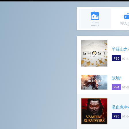
主页
PS
羊蹄山之
PS5
07-1
战地1
PS4
07-0
吸血鬼幸
PS5
07-0