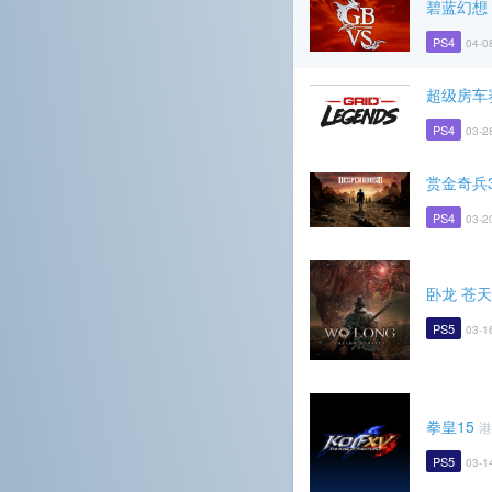
碧蓝幻想 V
PS4
04-0
超级房车
PS4
03-2
赏金奇兵
PS4
03-2
卧龙 苍
PS5
03-1
拳皇15
港
PS5
03-1