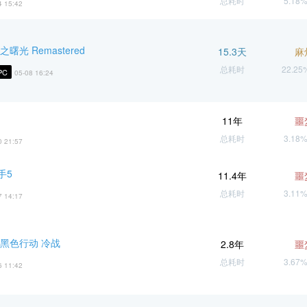
总耗时
5.18
4 15:42
曙光 Remastered
15.3天
麻
总耗时
22.2
PC
05-08 16:24
11年
噩
总耗时
3.18
0 21:57
手5
11.4年
噩
总耗时
3.11
7 14:17
 黑色行动 冷战
2.8年
噩
总耗时
3.67
6 11:42