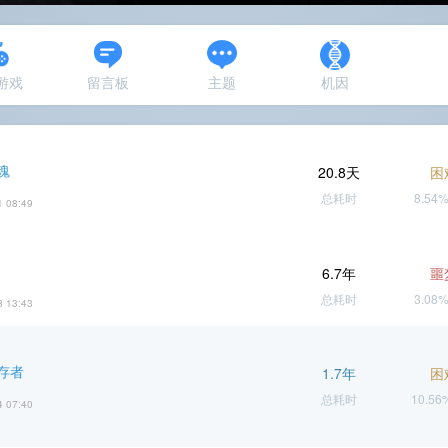
N游戏
留言板
主题
机因
魂
20.8天
困
总耗时
8.54
1 08:49
6.7年
噩
总耗时
3.08
8 13:43
存者
1.7年
困
总耗时
10.5
4 07:40