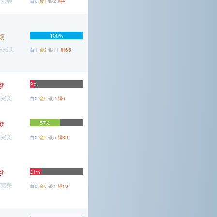
%完美
白0
金1
银2
铜4
烦
100%
5%完美
白1
金2
银11
铜65
9%
梦
%完美
白0
金0
银2
铜6
57%
梦
%完美
白0
金2
银5
铜39
梦
21%
%完美
白0
金0
银1
铜13