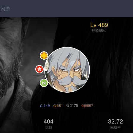
闲游
Lv 489
经验85%
白149
金681
银2175
铜6667
404
32.72
坑数
完成率