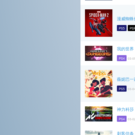
漫威蜘蛛
PS5
PS
我的世界
PS4
03-0
薇妮巴一
PS5
03-0
神力科莎
PS4
03-0
刺客信条