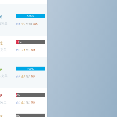
通
100%
7%完美
白1
金2
银18
铜22
11%
难
%完美
白0
金1
银5
铜4
易
100%
5%完美
白1
金9
银5
铜1
2%
狱
%完美
白0
金0
银0
铜2
0%
烦