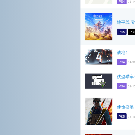
PS4
05-1
地平线 零之
PS5
PS
战地4
PS4
04-3
侠盗猎车
PS4
04-1
使命召唤
PS5
04-1