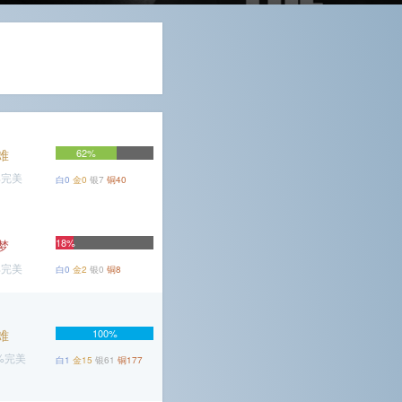
难
62%
%完美
白0
金0
银7
铜40
18%
梦
%完美
白0
金2
银0
铜8
难
100%
6%完美
白1
金15
银61
铜177