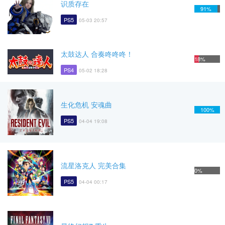
识质存在
91%
PS5
05-03 20:57
太鼓达人 合奏咚咚咚！
18%
PS4
05-02 18:28
生化危机 安魂曲
100%
PS5
04-04 19:08
流星洛克人 完美合集
0%
PS5
04-04 00:17