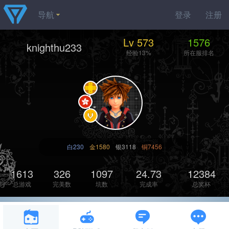
导航
登录
注册
Lv 573
1576
knighthu233
经验13%
所在服排名
白230
金1580
银3118
铜7456
1613
326
1097
24.73
12384
总游戏
完美数
坑数
完成率
总奖杯