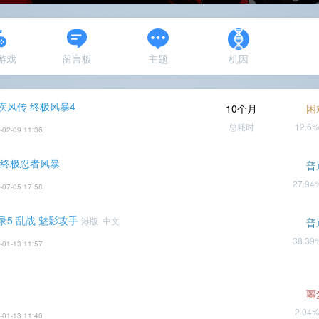
N游戏
留言板
主题
机因
疾风传 终极风暴4
10个月
困
总耗时
12.6
-02-09 11:36
 终极忍者风暴
普
27.9
-07-05 17:58
录5 乱战 魅影攻手
港版 中文
普
38.3
-01-13 11:57
噩
2.04
-01-13 11:40