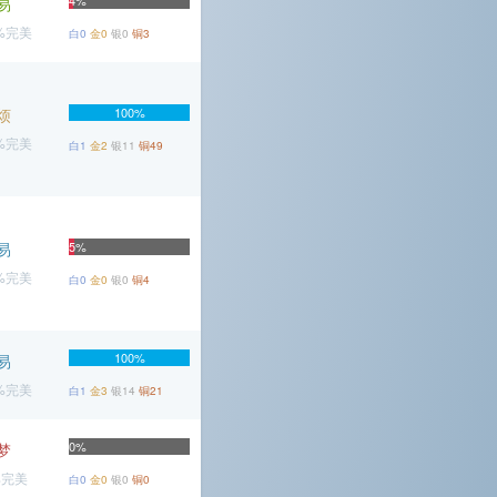
4%
易
3%完美
白0
金0
银0
铜3
烦
100%
5%完美
白1
金2
银11
铜49
易
5%
1%完美
白0
金0
银0
铜4
100%
易
1%完美
白1
金3
银14
铜21
0%
梦
%完美
白0
金0
银0
铜0