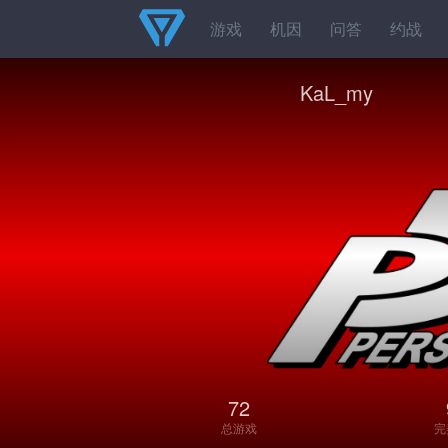
游戏
机因
问答
约战
KaL_my
72
总游戏
完