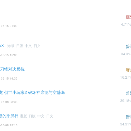
噩
4.71
-06-15 21:09
X+
港版 日版 中文 日文
普
34.3
-06-15 15:00
 刀锋对决反抗
麻
16.2
-06-15 14:35
龙 创世小玩家2 破坏神席德与空荡岛
普
39.1
-06-08 23:38
丹娜的陨涕日
港版 日版 中文 日文
普
34.3
-06-08 23:16