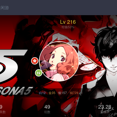
闲游
Lv 216
经验53%
白12
金35
银157
铜728
9
49
23.28
美数
坑数
完成率