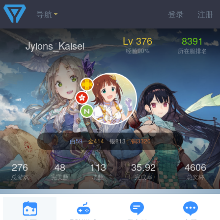
导航
登录
注册
Lv 376
8391
Jyions_Kaisei
经验90%
所在服排名
白59
金414
银813
铜3320
276
48
113
35.92
4606
总游戏
完美数
坑数
完成率
总奖杯