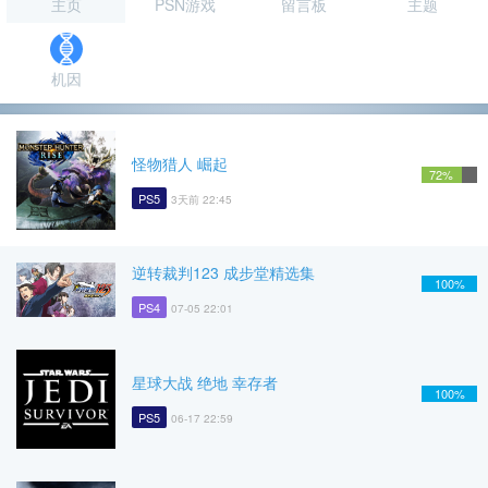
主页
PSN游戏
留言板
主题
机因
怪物猎人 崛起
72%
PS5
3天前 22:45
逆转裁判123 成步堂精选集
100%
PS4
07-05 22:01
星球大战 绝地 幸存者
100%
PS5
06-17 22:59