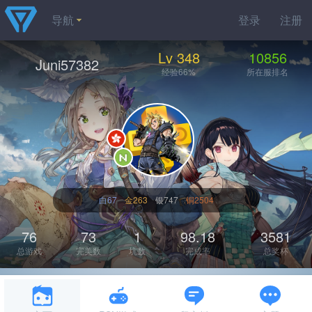
导航
登录
注册
Lv 348
10856
Juni57382
经验66%
所在服排名
白67
金263
银747
铜2504
76
73
1
98.18
3581
总游戏
完美数
坑数
完成率
总奖杯