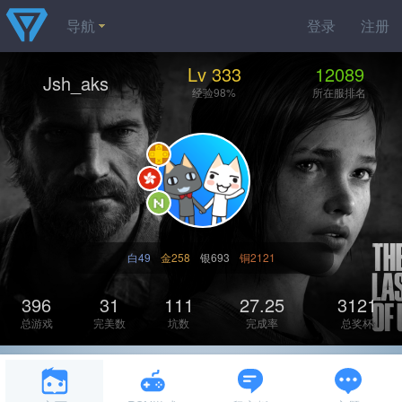
导航
登录
注册
Lv 333
12089
Jsh_aks
经验98%
所在服排名
白49
金258
银693
铜2121
396
31
111
27.25
3121
总游戏
完美数
坑数
完成率
总奖杯