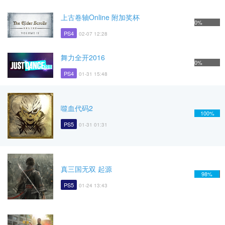
上古卷轴Online 附加奖杯
0%
PS4
02-07 12:28
舞力全开2016
0%
PS4
01-31 15:48
噬血代码2
100%
PS5
01-31 01:31
真三国无双 起源
98%
PS5
01-24 13:43