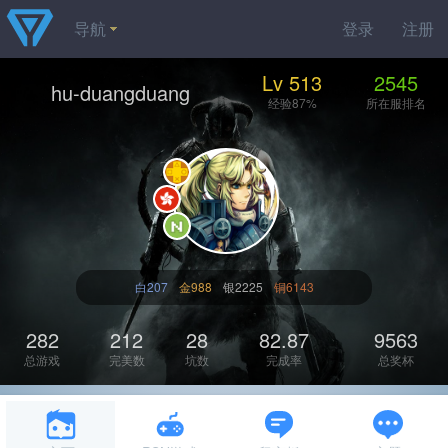
导航
登录
注册
Lv 513
2545
hu-duangduang
经验87%
所在服排名
白207
金988
银2225
铜6143
282
212
28
82.87
9563
总游戏
完美数
坑数
完成率
总奖杯