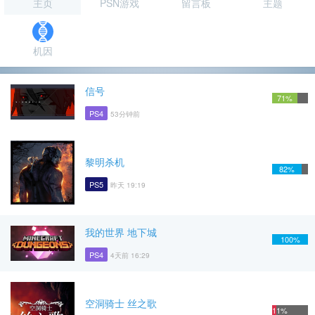
主页
PSN游戏
留言板
主题
机因
信号
71%
PS4
53分钟前
黎明杀机
82%
PS5
昨天 19:19
我的世界 地下城
100%
PS4
4天前 16:29
空洞骑士 丝之歌
11%