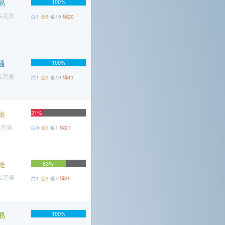
易
100%
2%完美
白1
金5
银10
铜20
通
100%
7%完美
白1
金2
银19
铜41
21%
难
%完美
白0
金0
银1
铜21
难
63%
5%完美
白1
金3
银7
铜35
100%
易