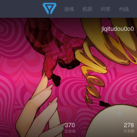
游戏
机因
问答
约战
jiqitudou0o0
370
278
总游戏
完美数