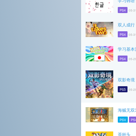
学习韩语
PS4
05-3
双人成行
PS4
05-3
学习基本
PS4
05-2
双影奇境
PS5
05-2
海贼无双
PSV
PS
茶杯头