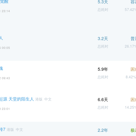
魄觉醒
5.3天
容
总耗时
57.4
1 23:14
人
3.2天
普
总耗时
26.1
5 00:05
魂
5.9年
困
总耗时
8.42
2 09:43
起源 天堂的陌生人
港版 中文
6.6天
困
总耗时
14.2
0 23:01
传7
港版 中文
2.2年
极