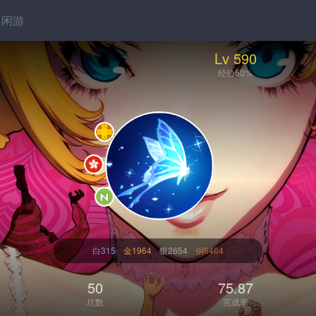
闲游
Lv 590
经验50%
白315
金1964
银2654
铜6464
50
75.87
坑数
完成率