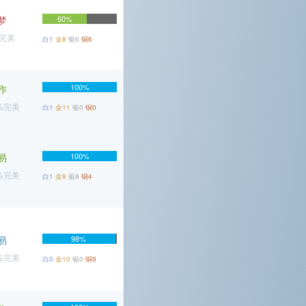
梦
60%
%完美
白1
金8
银6
铜6
100%
作
2%完美
白1
金11
银0
铜0
易
100%
8%完美
白1
金8
银8
铜4
易
98%
2%完美
白0
金10
银0
铜9