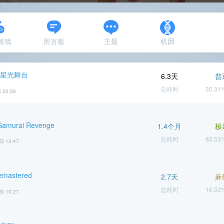
N游戏
留言板
主题
机因
 星光舞台
6.3天
普
总耗时
30.3
 22:58
Samurai Revenge
1.4个月
极
总耗时
83.5
前 13:47
mastered
2.7天
麻
总耗时
16.5
前 10:27