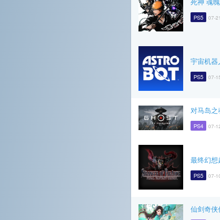
死神 魂
PS5
07-2
宇宙机器
PS5
07-1
对马岛之
PS4
07-1
最终幻想
PS5
07-1
仙剑奇侠