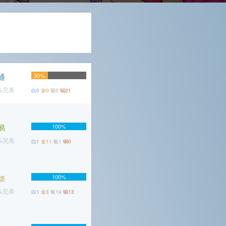
30%
通
1%完美
白0
金0
银0
铜21
易
100%
3%完美
白1
金11
银1
铜0
100%
烦
2%完美
白1
金3
银19
铜13