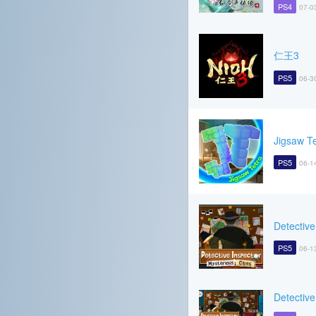
PS4
07-0
仁王3
PS5
06-3
Jigsaw Te
PS5
06-1
Detective
PS5
06-1
Detective