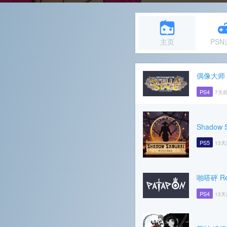
主页
PS
偶像大师
PS4
7天前
Shadow 
PS5
13天
啪嗒砰 Re
PS4
13天