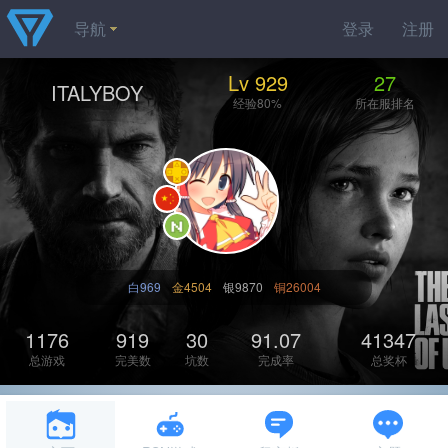
导航
登录
注册
Lv 929
27
ITALYBOY
经验80%
所在服排名
白969
金4504
银9870
铜26004
1176
919
30
91.07
41347
总游戏
完美数
坑数
完成率
总奖杯