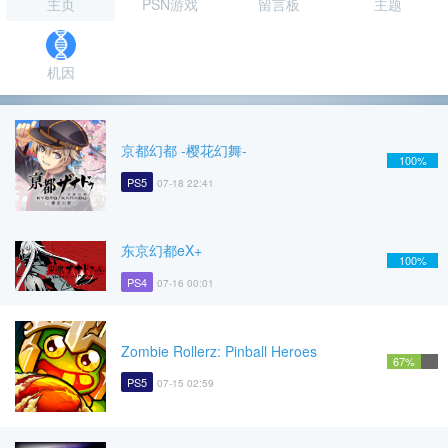
主页
PSN游戏
留言板
主题
机因
京都幻都 -樱花幻舞-
100%
PS5
07-18 22:41
东京幻都eX+
100%
PS4
07-16 00:01
Zombie Rollerz: Pinball Heroes
67%
PS5
07-15 02:59