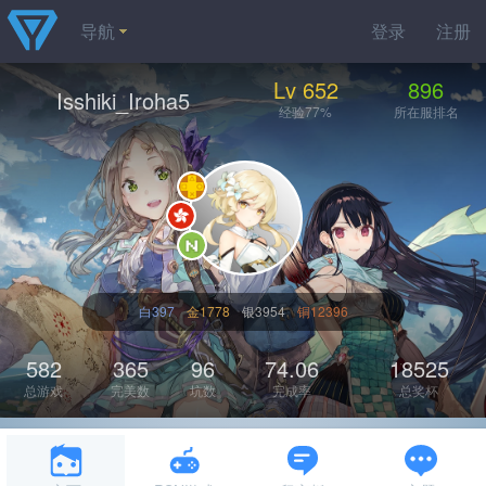
导航
登录
注册
Lv 652
896
Isshiki_Iroha5
经验77%
所在服排名
白397
金1778
银3954
铜12396
582
365
96
74.06
18525
总游戏
完美数
坑数
完成率
总奖杯