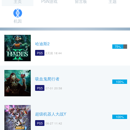
主页
PSN游戏
留言板
主题
机因
哈迪斯2
75%
PS5
6天前 18:44
吸血鬼爬行者
100%
PS5
07-01 20:58
超级机器人大战Y
100%
PS5
06-27 11:42