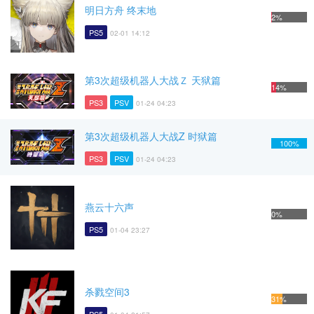
明日方舟 终末地
2%
PS5
02-01 14:12
第3次超级机器人大战Ｚ 天狱篇
14%
PS3
PSV
01-24 04:23
第3次超级机器人大战Z 时狱篇
100%
PS3
PSV
01-24 04:23
燕云十六声
0%
PS5
01-04 23:27
杀戮空间3
31%