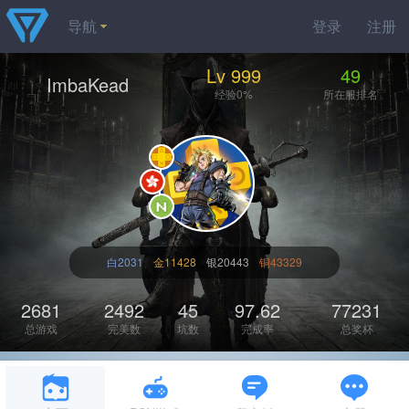
导航
登录
注册
Lv 999
49
ImbaKead
经验0%
所在服排名
白2031
金11428
银20443
铜43329
2681
2492
45
97.62
77231
总游戏
完美数
坑数
完成率
总奖杯