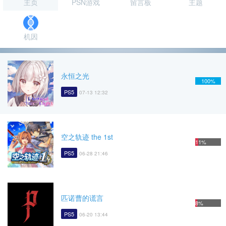
主页
PSN游戏
留言板
主题
机因
永恒之光
100%
PS5
07-13 12:32
空之轨迹 the 1st
11%
PS5
06-28 21:46
匹诺曹的谎言
8%
PS5
06-20 13:44