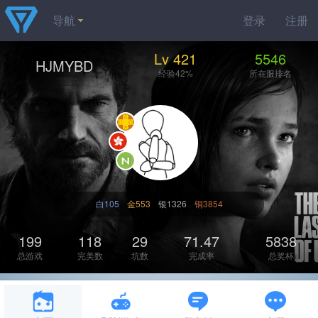
导航
登录
注册
Lv 421
5546
HJMYBD
经验42%
所在服排名
白105
金553
银1326
铜3854
199
118
29
71.47
5838
总游戏
完美数
坑数
完成率
总奖杯