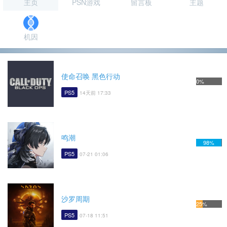
主页
PSN游戏
留言板
主题
机因
使命召唤 黑色行动
0%
PS5
14天前 17:33
鸣潮
98%
PS5
07-21 01:06
沙罗周期
25%
PS5
07-18 11:51