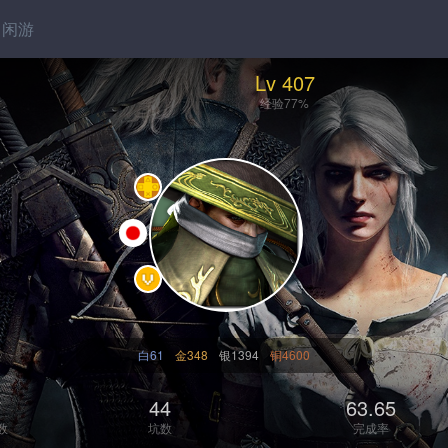
闲游
Lv 407
经验77%
白61
金348
银1394
铜4600
7
44
63.65
数
坑数
完成率