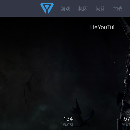
游戏
机因
问答
约战
HeYouTui
134
5
总游戏
完美