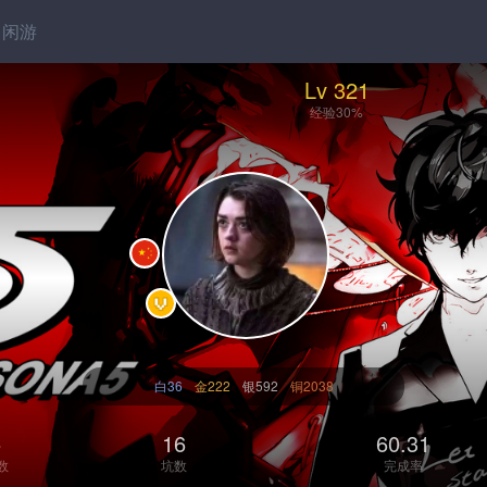
闲游
Lv 321
经验30%
白36
金222
银592
铜2038
5
16
60.31
数
坑数
完成率