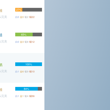
27%
难
1%完美
白0
金0
银2
铜22
通
65%
6%完美
白0
金3
银8
铜12
易
100%
7%完美
白1
金6
银9
铜10
84%
难
4%完美
白1
金1
银4
铜56