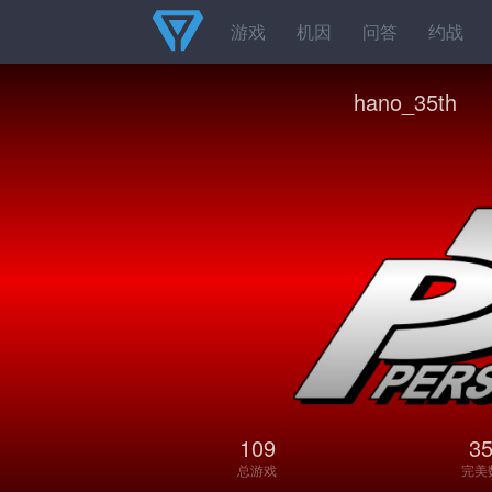
游戏
机因
问答
约战
hano_35th
109
3
总游戏
完美