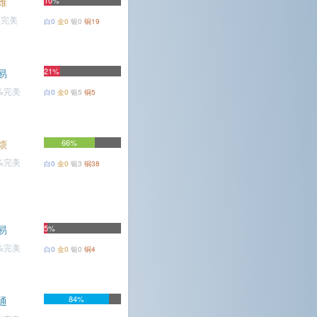
难
10%
%完美
白0
金0
银0
铜19
21%
易
2%完美
白0
金0
银5
铜5
烦
66%
6%完美
白0
金0
银3
铜38
易
5%
2%完美
白0
金0
银0
铜4
84%
通