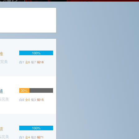
难
100%
%完美
白1
金6
银7
铜18
通
30%
5%完美
白0
金0
银3
铜15
烦
100%
8%完美
白1
金4
银2
铜71