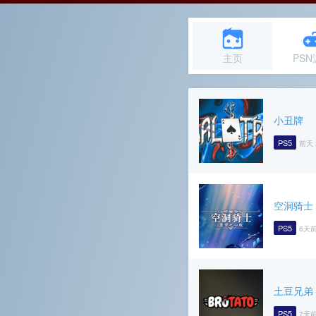
主页
PS
小丑牌
PS5
前天 
空洞骑士
PS5
6天前
土豆兄弟
PS5
7天前