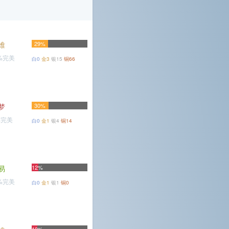
难
29%
8%完美
白0
金3
银15
铜66
梦
30%
%完美
白0
金1
银4
铜14
易
12%
6%完美
白0
金1
银1
铜0