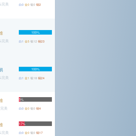
9%完美
白0
金0
银0
铜2
难
100%
7%完美
白1
金5
银12
铜23
易
100%
5%完美
白1
金1
银18
铜24
5%
难
%完美
白0
金0
银0
铜4
17%
难
7%完美
白0
金0
银0
铜17