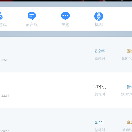
N游戏
留言板
主题
机因
2.2年
困
总耗时
5.91
20:58
1.7个月
普
总耗时
26.0
 22:57
2.4年
麻
总耗时
16.6
 00:35