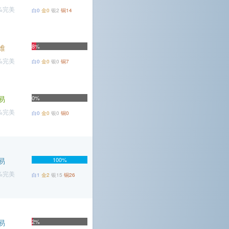
6%完美
白0
金0
银2
铜14
8%
难
2%完美
白0
金0
银0
铜7
易
0%
5%完美
白0
金0
银0
铜0
易
100%
1%完美
白1
金2
银15
铜26
易
2%