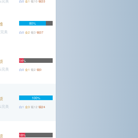
5%完美
白0
金1
银10
铜33
难
80%
%完美
白0
金2
银3
铜37
烦
14%
1%完美
白0
金1
银2
铜0
烦
100%
2%完美
白1
金3
银12
铜24
烦
18%