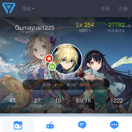
导航
登录
注册
Lv 254
27782
Gumayusi1225
经验0%
所在服排名
白28
金120
银262
铜812
43
27
10
69.16
1222
总游戏
完美数
坑数
完成率
总奖杯