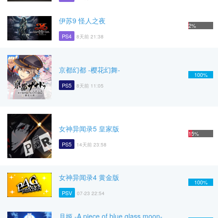
伊苏9 怪人之夜
2%
PS4
8天前 21:38
京都幻都 -樱花幻舞-
100%
PS5
8天前 11:05
女神异闻录5 皇家版
15%
PS5
14天前 23:58
女神异闻录4 黄金版
100%
PSV
07-23 22:54
月姬 -A piece of blue glass moon-