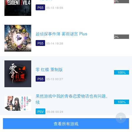
6%
PS5
05-15 18:59
超侦探事件簿 雾雨谜宫 Plus
2%
PS5
05-14 19:38
零 红蝶 重制版
100%
PS5
05-13 00:27
果然游戏中我的青春恋爱物语也有问题。
续
100%
PSV
05-06 00:24
T
查看所有游戏