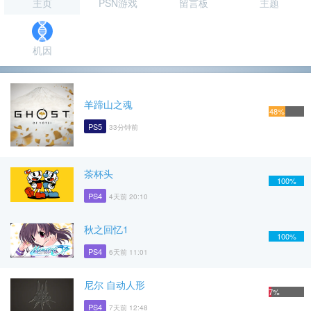
主页
PSN游戏
留言板
主题
机因
羊蹄山之魂
48%
PS5
33分钟前
茶杯头
100%
PS4
4天前 20:10
秋之回忆1
100%
PS4
6天前 11:01
尼尔 自动人形
7%
PS4
7天前 12:48