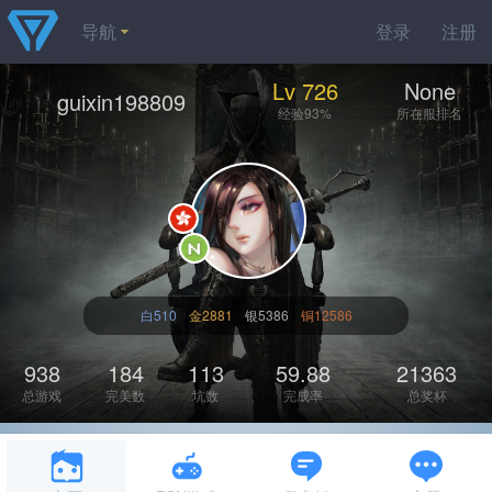
导航
登录
注册
Lv 726
None
guixin198809
经验93%
所在服排名
白510
金2881
银5386
铜12586
938
184
113
59.88
21363
总游戏
完美数
坑数
完成率
总奖杯