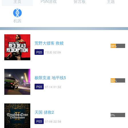
主页
PSN游戏
留言板
主题
机因
荒野大镖客 救赎
38%
PS5
7天前 02:09
极限竞速 地平线5
32%
PS5
07-14 01:32
天国 拯救2
0%
PS5
07-08 22:58