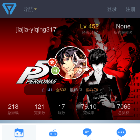
导航
登录
注册
Lv 452
None
jiajia-yiqing317
经验51%
所在服排名
白141
金633
银1813
铜4478
218
121
17
76.10
7065
总游戏
完美数
坑数
完成率
总奖杯