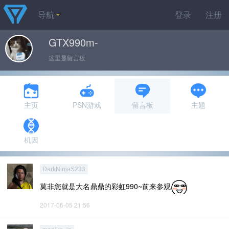
导航
登录
注册
GTX990m-
这里是留言板
主页
PSN游戏
留言板
主题
机因
DarkNinjaS233
莫非您就是大名鼎鼎的彩虹990~前来参观
2017-06-05 21:56