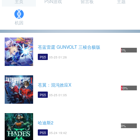
主页
PSN游戏
留言板
主题
机因
苍蓝雷霆 GUNVOLT 三棱合极版
1%
PS5
05-25 01:26
苍翼：混沌效应X
10%
PS5
05-25 01:05
哈迪斯2
0%
PS5
05-24 19:42