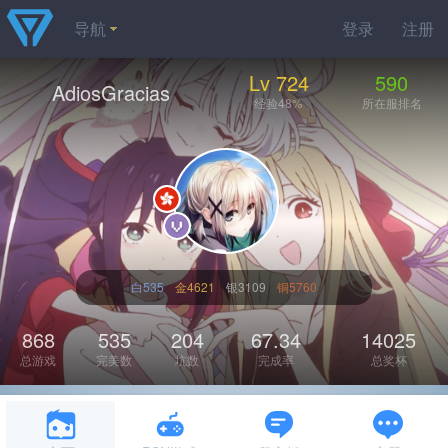
导航
登录
注册
Lv 724
590
AdiosGracias
经验48%
所在服排名
白535
金4621
银3109
铜5760
868
535
204
67.34
14025
总游戏
完美数
坑数
完成率
总奖杯