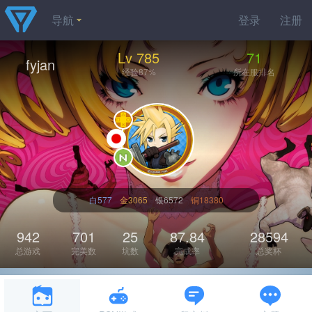
导航
登录
注册
Lv 785
71
fyjan
经验87%
所在服排名
白577
金3065
银6572
铜18380
942
701
25
87.84
28594
总游戏
完美数
坑数
完成率
总奖杯