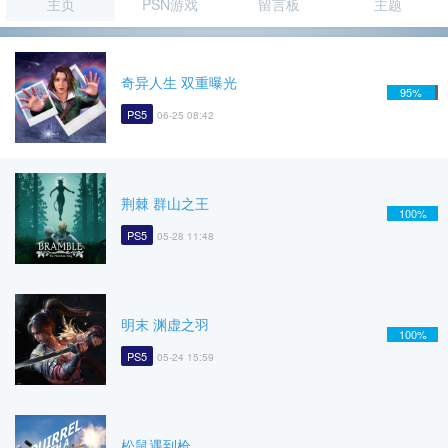
主页
PSN游戏
留言板
主题
奇异人生 双重曝光
95%
PS5
06-25 08:42
荆棘 群山之王
100%
PS5
05-28 11:48
明末 渊虚之羽
100%
PS5
05-24 15:59
松鼠遇到枪