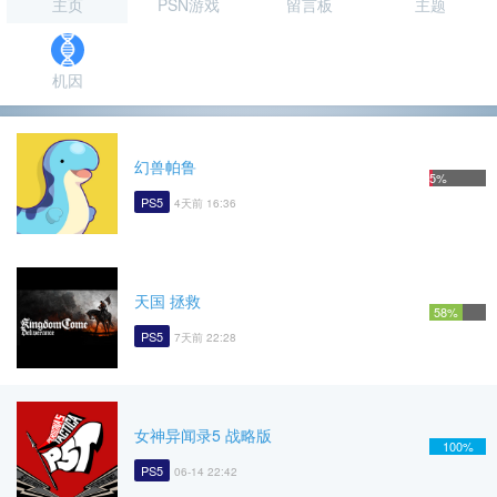
主页
PSN游戏
留言板
主题
机因
幻兽帕鲁
5%
PS5
4天前 16:36
天国 拯救
58%
PS5
7天前 22:28
女神异闻录5 战略版
100%
PS5
06-14 22:42