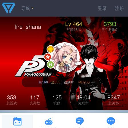
导航
登录
注册
Lv 464
3793
fire_shana
经验68%
所在服排名
白160
金550
银1681
铜5956
353
117
125
49.04
8347
总游戏
完美数
坑数
完成率
总奖杯