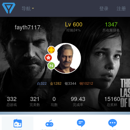
导航
登录
注册
Lv 600
1347
fayth7117
经验24%
所在服排名
白322
金1282
银3344
铜10212
332
321
0
99.43
15160
总游戏
完美数
坑数
完成率
总奖杯