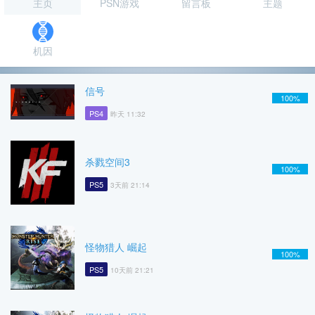
主页
PSN游戏
留言板
主题
机因
信号
100%
PS4
昨天 11:32
杀戮空间3
100%
PS5
3天前 21:14
怪物猎人 崛起
100%
PS5
10天前 21:21