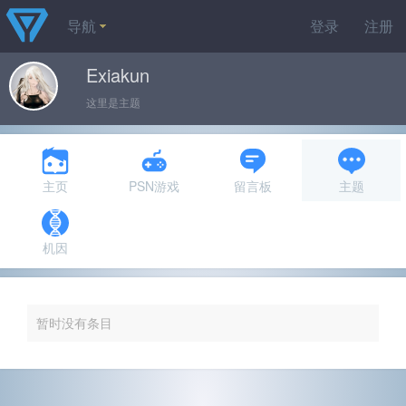
导航
登录
注册
Exiakun
这里是主题
主页
PSN游戏
留言板
主题
机因
暂时没有条目