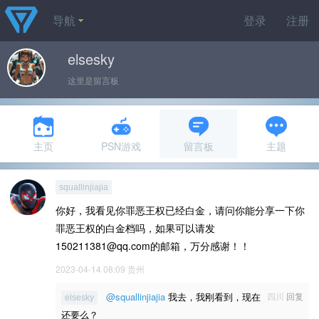
导航
登录
注册
elsesky
这里是留言板
主页
PSN游戏
留言板
主题
squallinjiajia
你好，我看见你罪恶王权已经白金，请问你能分享一下你
罪恶王权的白金档吗，如果可以请发
150211381@qq.com的邮箱，万分感谢！！
2023-04-14 08:09
贵州
@squallinjiajia
我去，我刚看到，现在
四川
回复
elsesky
还要么？