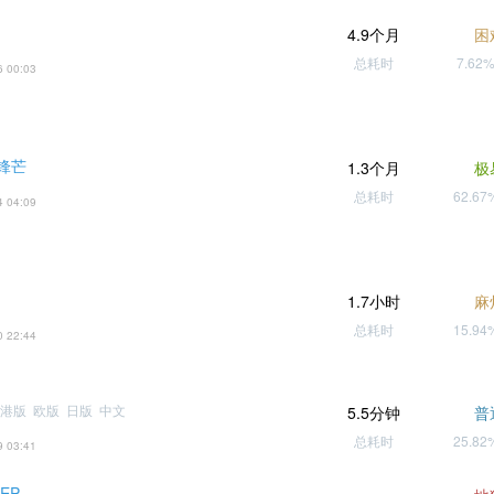
4.9个月
困
总耗时
7.62
6 00:03
露锋芒
1.3个月
极
总耗时
62.6
4 04:09
1.7小时
麻
总耗时
15.9
0 22:44
港版 欧版 日版 中文
5.5分钟
普
总耗时
25.8
9 03:41
 EP