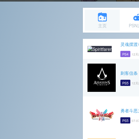
主页
PS
灵魂摆渡
PS4
12天
刺客信条
PS5
12天
勇者斗恶龙
PS5
07-0