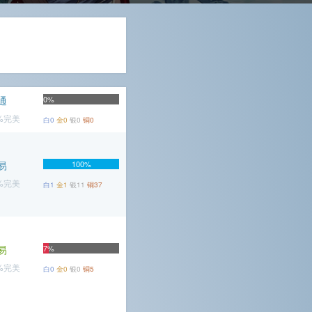
通
0%
8%完美
白0
金0
银0
铜0
易
100%
6%完美
白1
金1
银11
铜37
易
7%
4%完美
白0
金0
银0
铜5