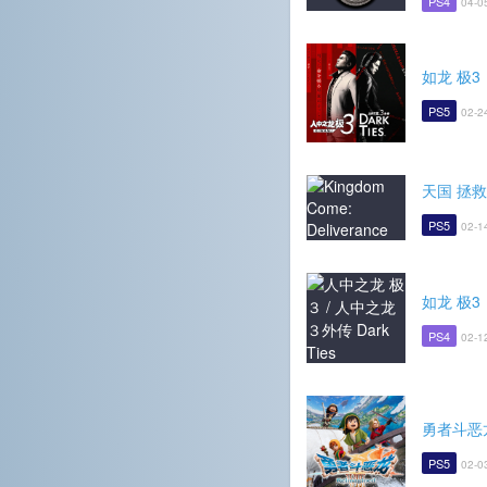
PS4
04-0
如龙 极3
PS5
02-2
天国 拯救
PS5
02-1
如龙 极3
PS4
02-1
勇者斗恶龙7
PS5
02-0