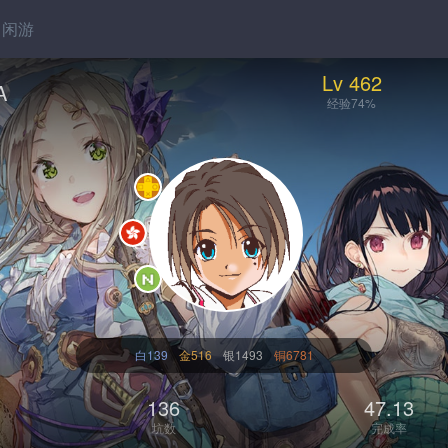
闲游
Lv 462
A
经验74%
白139
金516
银1493
铜6781
136
47.13
坑数
完成率