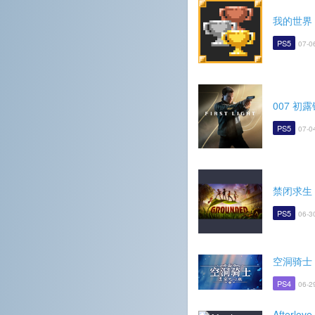
我的世界
PS5
07-0
007 初
PS5
07-0
禁闭求生
PS5
06-3
空洞骑士
PS4
06-2
Afterlove