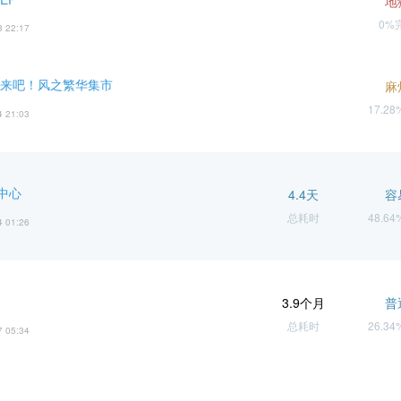
地
0%
8 22:17
 来吧！风之繁华集市
麻
17.2
4 21:03
中心
4.4天
容
总耗时
48.6
4 01:26
3.9个月
普
总耗时
26.3
7 05:34