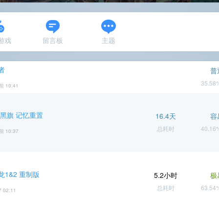
N游戏
留言板
主题
者
普
35.5
前 10:41
 黑旗 记忆重置
16.4天
容
总耗时
40.1
前 10:37
1&2 重制版
5.2小时
极
总耗时
63.5
7 02:11