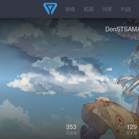
游戏
机因
问答
约战
DonSTSAM
353
129
总游戏
完美数