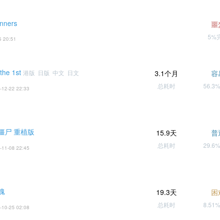
nners
噩
5%
5 20:51
he 1st
港版 日版 中文 日文
3.1个月
容
总耗时
56.3
-12-22 22:33
僵尸 重植版
15.9天
普
总耗时
29.6
-11-08 22:45
魂
19.3天
困
总耗时
8.51
-10-25 02:08