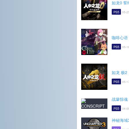
如龙0 
PS5
05-2
咖啡心语
PS5
05-1
如龙 极2
PS5
05-1
战壕惊魂
PS5
04-0
神秘海域3