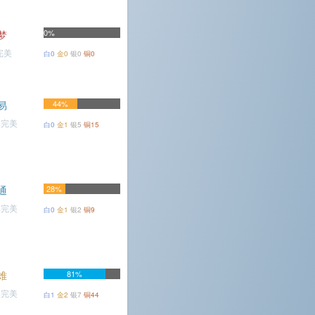
0%
梦
完美
白0
金0
银0
铜0
易
44%
%完美
白0
金1
银5
铜15
通
28%
%完美
白0
金1
银2
铜9
难
81%
%完美
白1
金2
银7
铜44