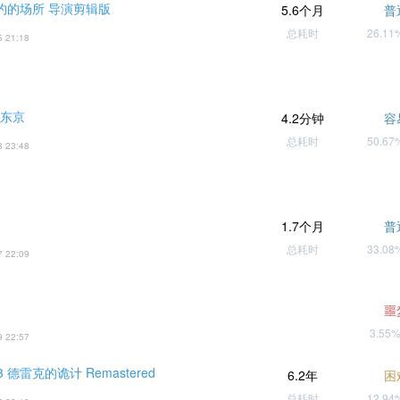
誓约的场所 导演剪辑版
5.6个月
普
总耗时
26.1
5 21:18
 东京
4.2分钟
容
总耗时
50.6
8 23:48
1.7个月
普
总耗时
33.0
7 22:09
噩
3.55
9 22:57
 德雷克的诡计 Remastered
6.2年
困
总耗时
12.9