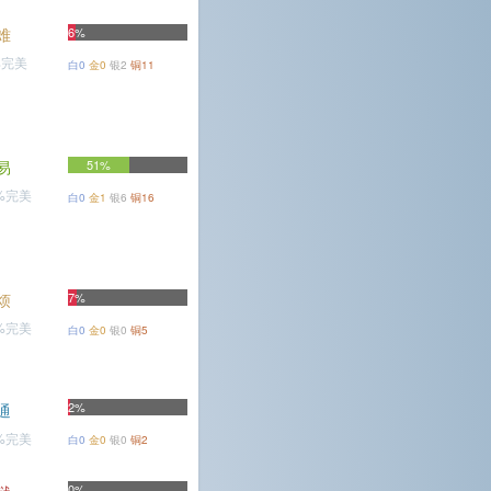
难
6%
%完美
白0
金0
银2
铜11
易
51%
7%完美
白0
金1
银6
铜16
烦
7%
4%完美
白0
金0
银0
铜5
2%
通
2%完美
白0
金0
银0
铜2
0%