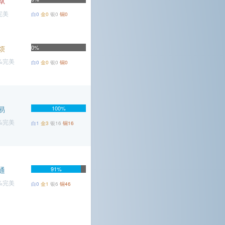
狱
完美
白0
金0
银0
铜0
烦
0%
8%完美
白0
金0
银0
铜0
易
100%
4%完美
白1
金3
银16
铜16
通
91%
4%完美
白0
金1
银6
铜46