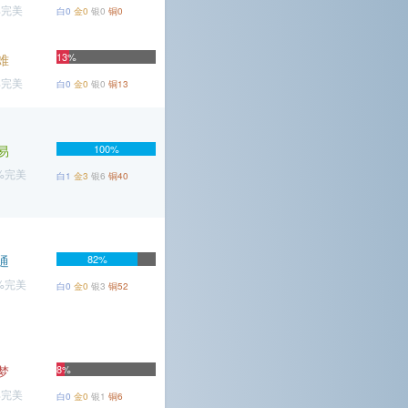
%完美
白0
金0
银0
铜0
13%
难
%完美
白0
金0
银0
铜13
易
100%
5%完美
白1
金3
银6
铜40
通
82%
1%完美
白0
金0
银3
铜52
梦
8%
%完美
白0
金0
银1
铜6