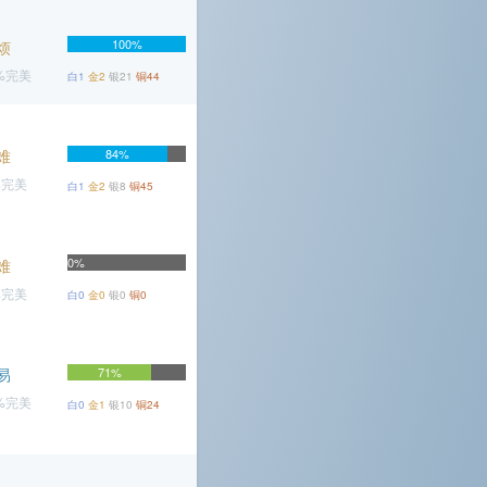
100%
烦
6%完美
白1
金2
银21
铜44
难
84%
%完美
白1
金2
银8
铜45
0%
难
%完美
白0
金0
银0
铜0
易
71%
7%完美
白0
金1
银10
铜24