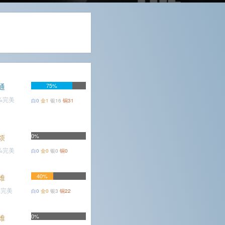
通
75%
8%完美
白0
金1
银16
铜31
0%
烦
5%完美
白0
金0
银0
铜0
40%
难
%完美
白0
金0
银3
铜22
0%
难