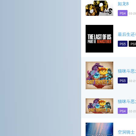
如龙8
PS4
03-2
最后生还者 
PS5
PS
猫咪斗恶
PS5
02-2
猫咪斗恶
PS4
02-2
空洞骑士