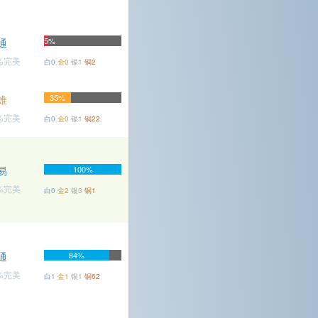
5%
通
8%完美
白0
金0
银1
铜2
35%
难
4%完美
白0
金0
银1
铜22
易
100%
5%完美
白0
金2
银3
铜1
通
84%
4%完美
白1
金1
银1
铜62