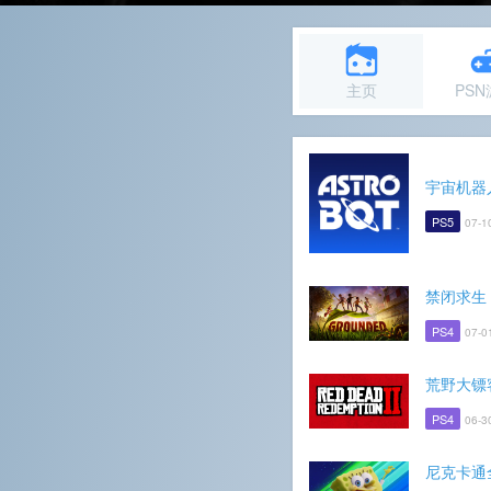
主页
PS
宇宙机器
PS5
07-1
禁闭求生
PS4
07-0
荒野大镖
PS4
06-3
尼克卡通