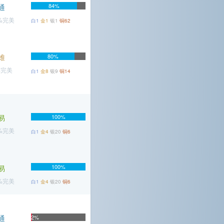
84%
通
1%完美
白1
金1
银1
铜62
难
80%
%完美
白1
金8
银9
铜14
易
100%
4%完美
白1
金4
银20
铜6
100%
易
2%完美
白1
金4
银20
铜6
通
2%