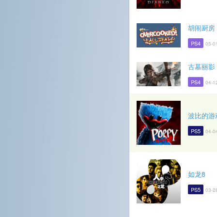
胡闹厨房
PS4
05-0
古墓丽影
PS4
04-1
波比的游
PS5
04-0
如龙8
PS5
03-2