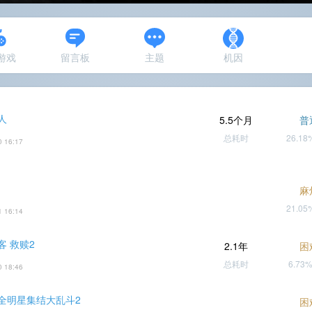
N游戏
留言板
主题
机因
人
5.5个月
普
总耗时
26.1
0 16:17
麻
21.0
1 16:14
客 救赎2
2.1年
困
总耗时
6.73
0 18:46
全明星集结大乱斗2
困