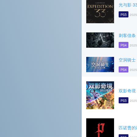
光与影 3
PS5
2025
刺客信条
PS4
2025
空洞骑士
PS4
2025
双影奇境
PS5
2025
匹诺曹的