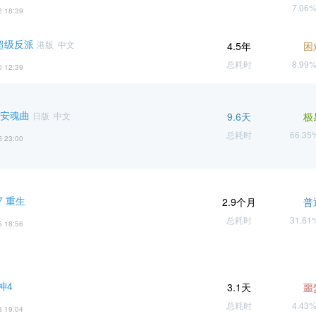
7.06
2 18:39
超级反派
港版 中文
4.5年
困
总耗时
8.99
0 12:39
 安魂曲
日版 中文
9.6天
极
总耗时
66.3
5 23:00
 重生
2.9个月
普
总耗时
31.6
5 18:56
神4
3.1天
噩
总耗时
4.43
3 19:04