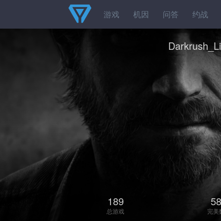
游戏
机因
问答
约战
Darkrush_L
189
5
总游戏
完美