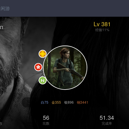
闲游
Lv 381
in
经验11%
白75
金355
银896
铜3441
8
56
51.34
数
坑数
完成率