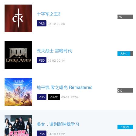
十字军之王3
0%
PS5
05-12 00:26
毁灭战士 黑暗时代
83%
PS5
05-02 00:14
地平线 零之曙光 Remastered
0%
PS5
PSPC
05-01 12:54
美女，请别影响我学习
100%
PS5
04-19 11:22