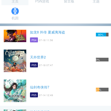
主页
PSN游戏
留言板
主题
机因
如龙8 外传 夏威夷海盗
80%
PS4
07-18 11:56
天外世界2
0%
PS5
07-18 07:47
仙剑奇侠传7
27%
PS5
07-14 12:49