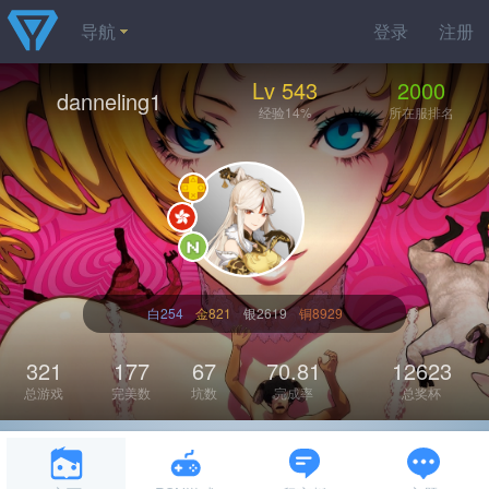
导航
登录
注册
Lv 543
2000
danneling1
经验14%
所在服排名
白254
金821
银2619
铜8929
321
177
67
70.81
12623
总游戏
完美数
坑数
完成率
总奖杯