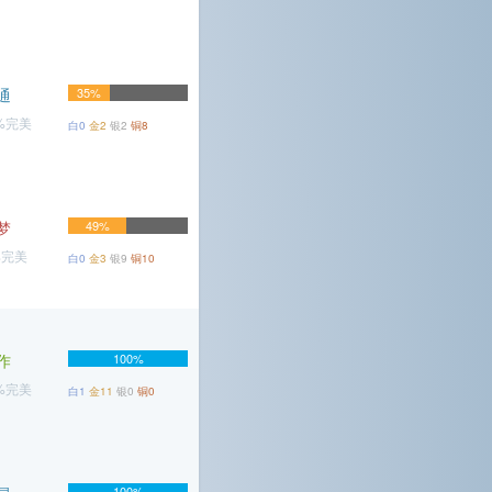
通
35%
6%完美
白0
金2
银2
铜8
梦
49%
%完美
白0
金3
银9
铜10
作
100%
9%完美
白1
金11
银0
铜0
100%