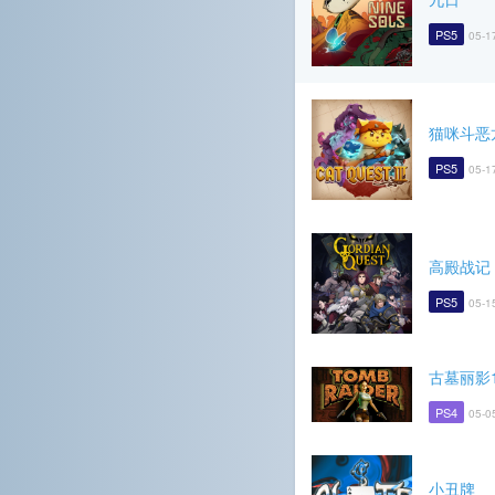
PS5
05-1
猫咪斗恶
PS5
05-1
高殿战记
PS5
05-1
古墓丽影
PS4
05-0
小丑牌