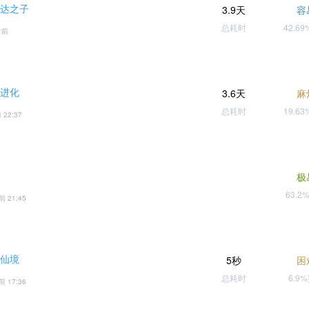
巴达之子
3.9天
容
总耗时
42.6
时前
役进化
3.6天
麻
总耗时
19.6
 22:37
极
63.2
前 21:45
 仙境
5秒
困
总耗时
6.9
前 17:36