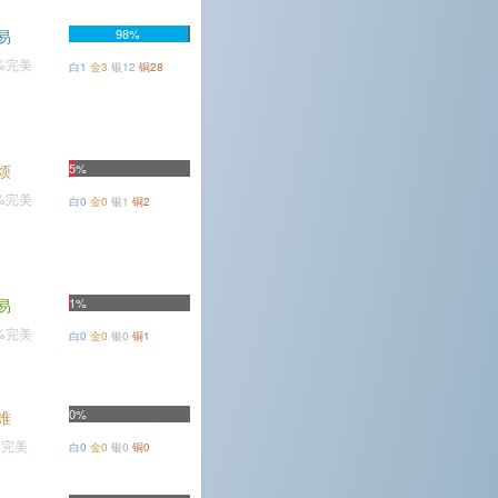
易
98%
2%完美
白1
金3
银12
铜28
烦
5%
5%完美
白0
金0
银1
铜2
易
1%
1%完美
白0
金0
银0
铜1
0%
难
%完美
白0
金0
银0
铜0