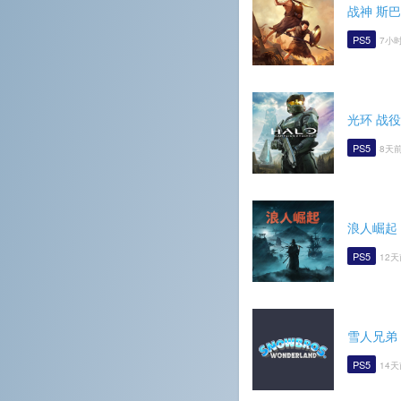
战神 斯
PS5
7小
光环 战
PS5
8天前
浪人崛起
PS5
12天
雪人兄弟
PS5
14天