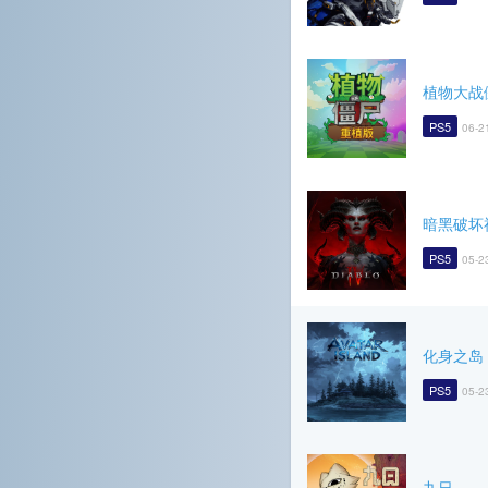
植物大战
PS5
06-2
暗黑破坏
PS5
05-2
化身之岛
PS5
05-2
九日