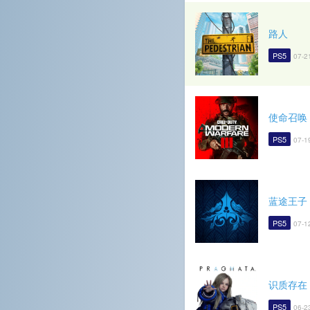
路人
PS5
07-2
使命召唤
PS5
07-1
蓝途王子
PS5
07-1
识质存在
PS5
06-2