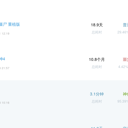
僵尸 重植版
18.9天
普
总耗时
29.4
1 12:19
神4
10.8个月
噩
总耗时
4.42
3 21:57
3.1分钟
神
总耗时
95.3
3 10:16