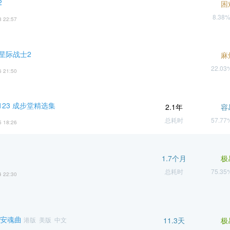
2
困
8.38
8 22:57
 星际战士2
麻
22.0
6 21:50
23 成步堂精选集
2.1年
容
总耗时
57.7
5 18:26
1.7个月
极
总耗时
75.3
4 22:30
 安魂曲
港版 美版 中文
11.3天
极