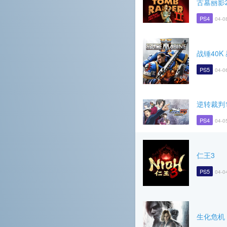
古墓丽影
PS4
04-0
战锤40K
PS5
04-0
逆转裁判1
PS4
04-0
仁王3
PS5
04-0
生化危机