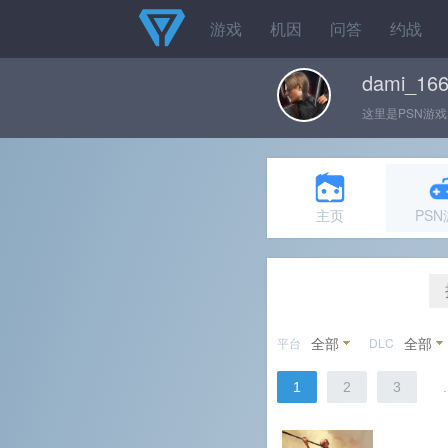
游戏
机因
问答
约战
dami_16
这里是PSN游戏
主页
PS
全部
全部
平台
DLC
1
2
3
.