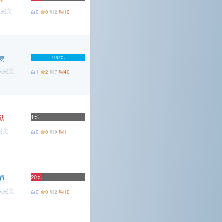
%完美
白0
金0
银2
铜10
易
100%
2%完美
白1
金2
银7
铜40
狱
1%
完美
白0
金0
银0
铜1
通
20%
9%完美
白0
金0
银2
铜10