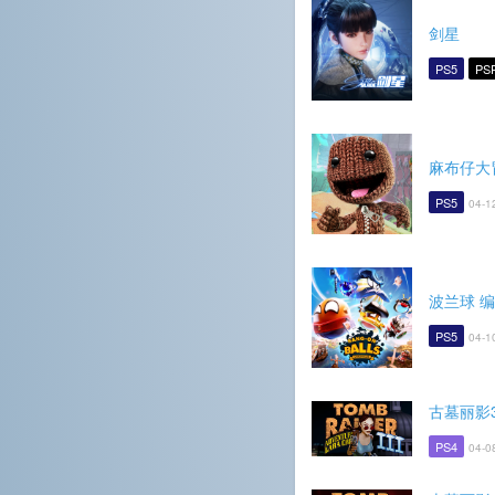
剑星
PS5
PS
麻布仔大
PS5
04-1
波兰球 
PS5
04-1
古墓丽影
PS4
04-0