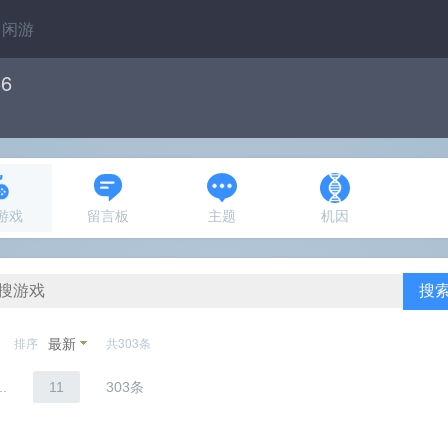
闲游
66
N游戏
留言板
主题
机因
搜
最新
排序
共303条
..
11
303条