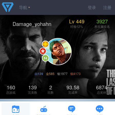
导航
登录
注册
Lv 449
3927
Damage_yohahn
经验12%
所在服排名
白139
金585
银1977
铜4173
160
139
2
93.58
6874
总游戏
完美数
坑数
完成率
总奖杯