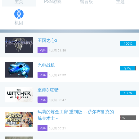
主页
PSN游戏
留言板
主题
机因
王国之心3
100%
PS4
4天前 01:30
光电战机
97%
PS4
5天前 23:32
巫师3 狂猎
100%
PS4
5天前 08:47
玛莉的炼金工房 重制版 ～萨尔布鲁克的
炼金术士～
1%
PS4
5天前 00:21