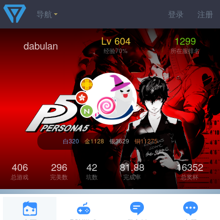
导航
登录
注册
Lv 604
1299
dabulan
经验70%
所在服排名
白320
金1128
银3629
铜11275
406
296
42
81.88
16352
总游戏
完美数
坑数
完成率
总奖杯