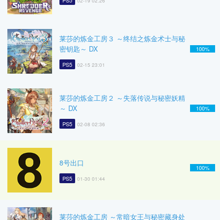
PS5
02-19 02:26
莱莎的炼金工房３ ～终结之炼金术士与秘
密钥匙～ DX
100%
PS5
02-15 23:01
莱莎的炼金工房２ ～失落传说与秘密妖精
～ DX
100%
PS5
02-08 02:36
8号出口
100%
PS5
01-30 01:44
莱莎的炼金工房 ～常暗女王与秘密藏身处