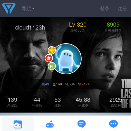
导航
登录
注册
Lv 320
8909
cloud1123h
经验56%
所在服排名
白49
金168
银534
铜2174
139
44
53
45.88
2925
总游戏
完美数
坑数
完成率
总奖杯