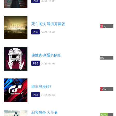
PS5
05-05 11:24
死亡搁浅 导演剪辑版
21%
PS5
04-30 19:01
弗兰克·斯通的阴影
0%
PS5
04-30 01:01
跑车浪漫旅7
17%
PS5
04-29 23:58
刺客信条 大革命
56%