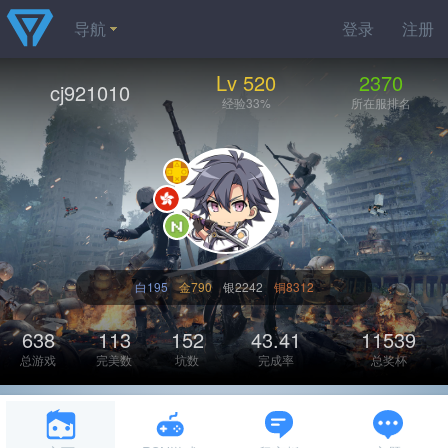
导航
登录
注册
Lv 520
2370
cj921010
经验33%
所在服排名
白195
金790
银2242
铜8312
638
113
152
43.41
11539
总游戏
完美数
坑数
完成率
总奖杯