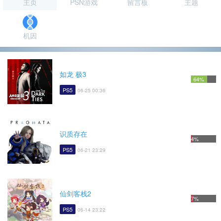
主页
PSN游戏
留言板
主题
机因
如龙 极3
64%
PS5
06-25 00:36
识质存在
4%
PS5
06-21 23:29
仙剑客栈2
7%
PS5
06-14 23:22