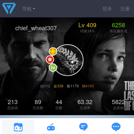
导航
登录
注册
Lv 409
6258
chief_wheat307
经验14%
所在服排名
白112
金338
银1179
铜4193
213
89
44
63.32
5822
总游戏
完美数
坑数
完成率
总奖杯