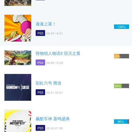
速速上菜！
100%
PS5
06-09 19:31
怪物猎人物语2 毁灭之翼
35%
PS4
06-06 13:33
彩虹六号 围攻
50%
PS5
05-31 00:21
飙酷车神 轰鸣盛典
90%
PS5
05-30 21:55