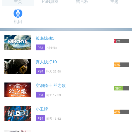
主页
PSN游戏
留言板
主题
机因
孤岛惊魂5
12%
PS4
7小时前
真人快打10
40%
PS4
昨天 22:58
空洞骑士 丝之歌
58%
PS4
前天 17:29
小丑牌
41%
PS4
前天 16:42