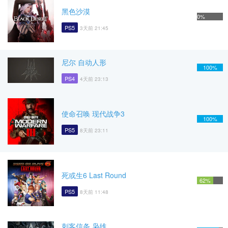
黑色沙漠
0%
PS5
3天前 21:45
尼尔 自动人形
100%
PS4
4天前 23:13
使命召唤 现代战争3
100%
PS5
8天前 23:11
死或生6 Last Round
62%
PS5
8天前 11:48
刺客信条 枭雄