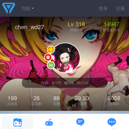
导航
登录
注册
Lv 318
14947
chen_wd27
经验8%
所在服排名
白33
金170
银546
铜2309
199
26
89
29.30
3058
总游戏
完美数
坑数
完成率
总奖杯