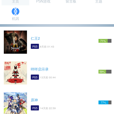
主页
PSN游戏
留言板
主题
机因
仁王2
71%
PS5
8天前 01:43
咩咩启示录
59%
PS5
13天前 00:44
原神
77%
PS5
14天前 22:59