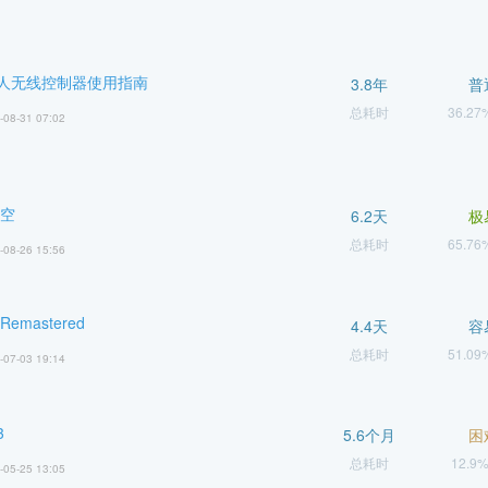
人无线控制器使用指南
3.8年
普
总耗时
36.2
-08-31 07:02
悟空
6.2天
极
总耗时
65.7
-08-26 15:56
emastered
4.4天
容
总耗时
51.0
-07-03 19:14
3
5.6个月
困
总耗时
12.9
-05-25 13:05