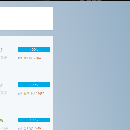
难
100%
%完美
白1
金9
银39
铜40
难
100%
%完美
白1
金12
银15
铜76
易
100%
6%完美
白1
金3
银6
铜40