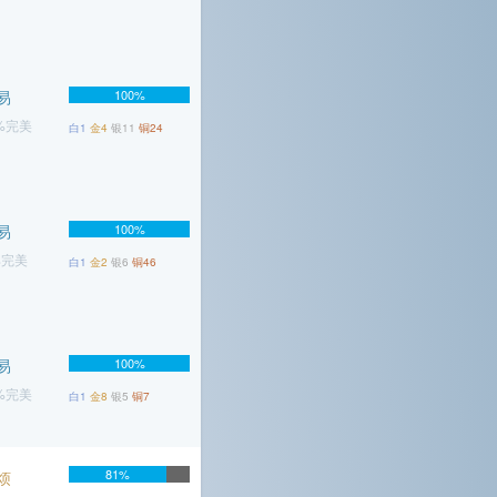
易
100%
9%完美
白1
金4
银11
铜24
易
100%
%完美
白1
金2
银6
铜46
易
100%
5%完美
白1
金8
银5
铜7
81%
烦