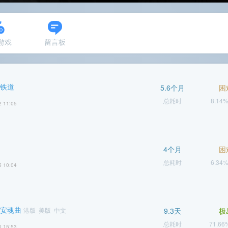
N游戏
留言板
穹铁道
5.6个月
困
总耗时
8.14
2 11:05
4个月
困
总耗时
6.34
5 10:04
 安魂曲
港版 美版 中文
9.3天
极
总耗时
71.6
0 15:53