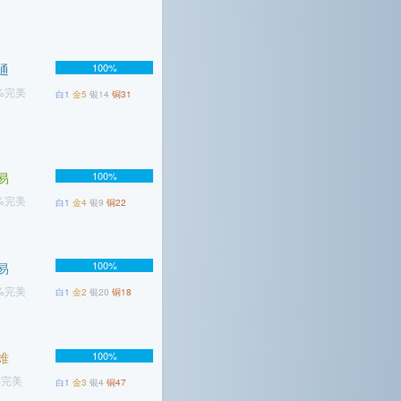
通
100%
7%完美
白1
金5
银14
铜31
易
100%
6%完美
白1
金4
银9
铜22
100%
易
9%完美
白1
金2
银20
铜18
难
100%
%完美
白1
金3
银4
铜47