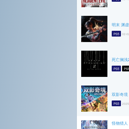
明末 渊
PS5
02-0
死亡搁浅
PS5
PS
双影奇境
PS5
2025
怪物猎人 