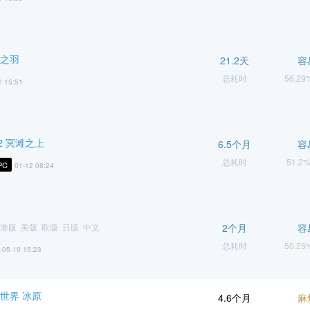
虚之羽
21.2天
容
总耗时
56.2
2 15:51
2 冥滩之上
6.5个月
容
总耗时
51.2
PC
01-12 08:24
港版 美版 欧版 日版 中文
2个月
容
总耗时
50.2
-05-10 15:23
世界 冰原
4.6个月
麻