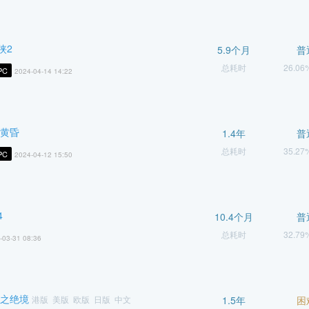
侠2
5.9个月
普
总耗时
26.0
PC
2024-04-14 14:22
神黄昏
1.4年
普
总耗时
35.2
PC
2024-04-12 15:50
4
10.4个月
普
总耗时
32.7
-03-31 08:36
西之绝境
港版 美版 欧版 日版 中文
1.5年
困