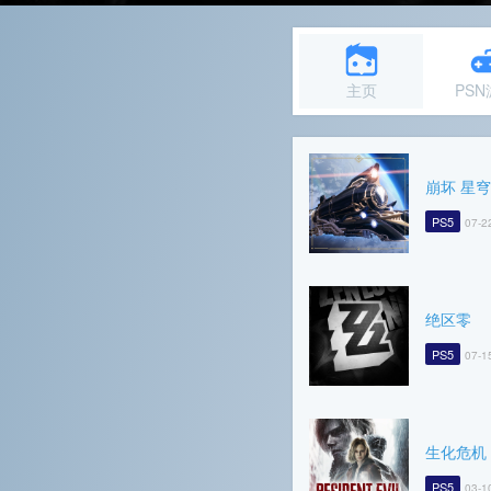
主页
PS
崩坏 星
PS5
07-2
绝区零
PS5
07-1
生化危机
PS5
03-1