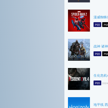
漫威蜘蛛
PS5
PS
战神 诸
PS5
PS
生化危机
PS5
2024
地平线 