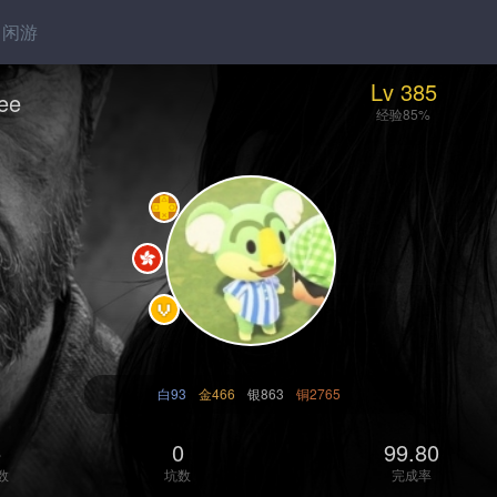
闲游
Lv 385
ree
经验85%
白93
金466
银863
铜2765
5
0
99.80
数
坑数
完成率