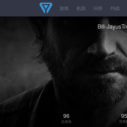
游戏
机因
问答
约战
Bill-JayusT
96
9
总游戏
完美