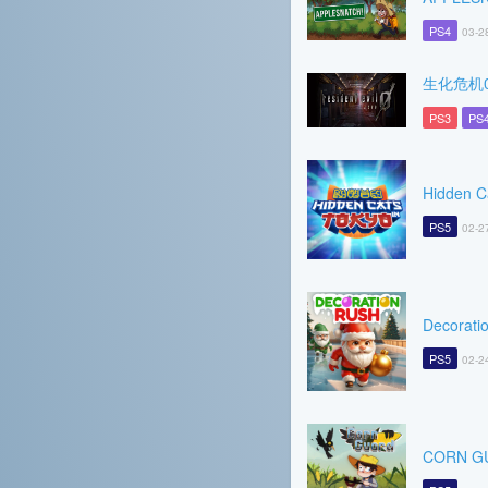
PS4
03-2
生化危机
PS3
PS
Hidden C
PS5
02-2
Decorati
PS5
02-2
CORN G