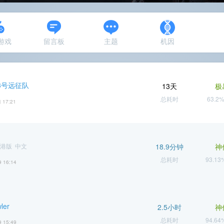
N游戏
留言板
主题
机因
3号远征队
13天
极
总耗时
63.2
 17:21
港版 中文
18.9分钟
神
总耗时
93.1
9 16:14
ler
2.5小时
神
总耗时
94.6
9 15:49