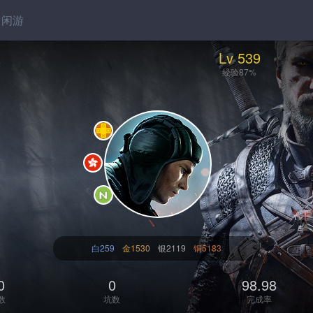
闲游
Lv 539
经验87%
白259
金1530
银2119
铜5183
0
0
98.98
数
坑数
完成率