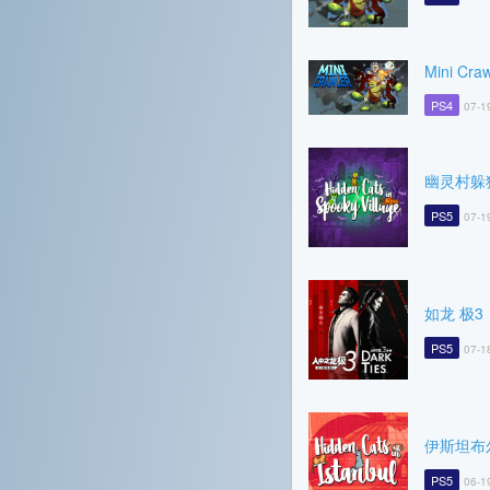
Mini Craw
PS4
07-1
幽灵村躲
PS5
07-1
如龙 极3
PS5
07-1
伊斯坦布
PS5
06-1