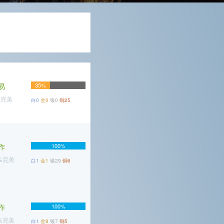
易
35%
%完美
白0
金0
银0
铜25
作
100%
3%完美
白1
金1
银29
铜6
作
100%
4%完美
白1
金8
银7
铜5