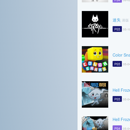
06-0
迷失
港版
PS5
05-1
Color Sn
PS5
05-0
Hell Froz
PS5
05-0
Hell Froz
PS4
05-0