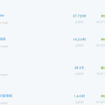
ler
27.7分钟
神
总耗时
94.3
9 13:20
猫猫
14.2小时
神
总耗时
93.5
9 12:50
28.3天
极
总耗时
72.8
8 22:07
尔躲猫猫
1.4小时
神
总耗时
97.6
9 23:57