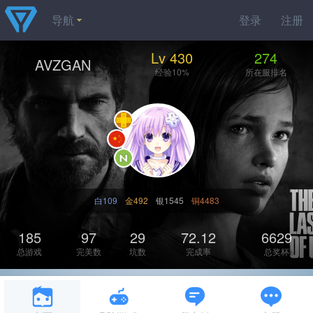
导航
登录
注册
Lv 430
274
AVZGAN
经验10%
所在服排名
白109
金492
银1545
铜4483
185
97
29
72.12
6629
总游戏
完美数
坑数
完成率
总奖杯