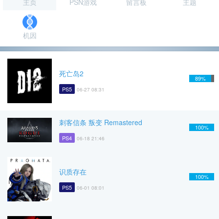
主页
PSN游戏
留言板
主题
机因
死亡岛2
89%
PS5
06-27 08:31
刺客信条 叛变 Remastered
100%
PS4
06-18 21:46
识质存在
100%
PS5
06-01 08:01