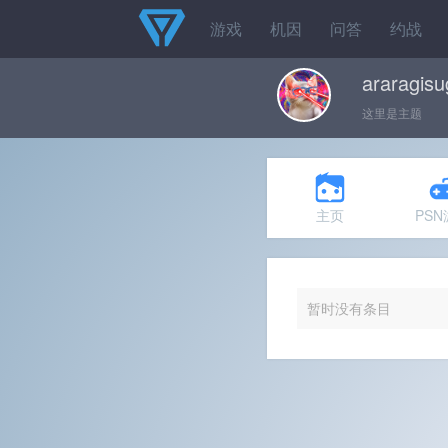
游戏
机因
问答
约战
araragisu
这里是主题
主页
PS
暂时没有条目