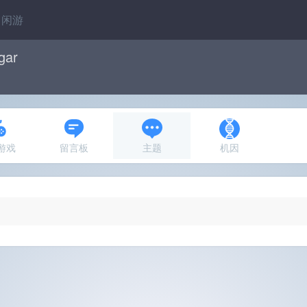
闲游
gar
N游戏
留言板
主题
机因