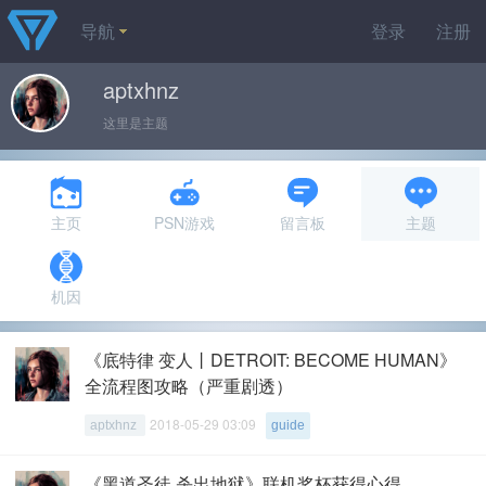
导航
登录
注册
aptxhnz
这里是主题
主页
PSN游戏
留言板
主题
机因
《底特律 变人丨DETROIT: BECOME HUMAN》
全流程图攻略（严重剧透）
2018-05-29 03:09
aptxhnz
guide
《黑道圣徒 杀出地狱》联机奖杯获得心得