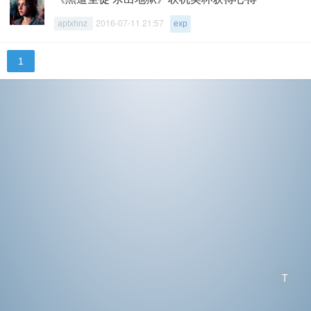
2016-07-11 21:57
aptxhnz
exp
1
T