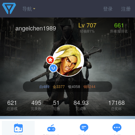
导航
登录
注册
Lv 707
661
angelchen1989
经验81%
所在服排名
白489
金3377
银4058
铜9244
621
495
51
84.93
17168
总游戏
完美数
坑数
完成率
总奖杯