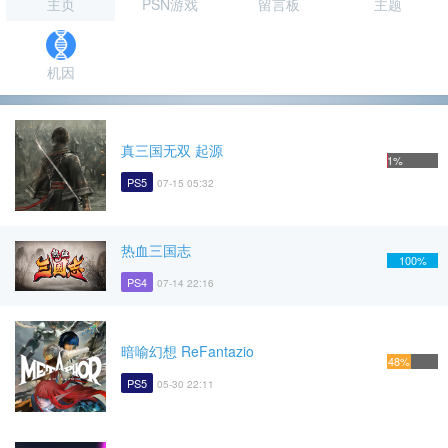
主页
PSN游戏
留言板
主题
机因
真三国无双 起源
1%
PS5
07-15 05:32
热血三国志
100%
PS4
07-14 22:16
暗喻幻想 ReFantazio
48%
PS5
05-30 22:11