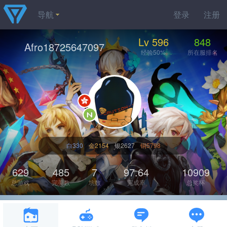
导航
登录
注册
Lv 596
848
Afro18725647097
经验50%
所在服排名
白330
金2154
银2627
铜5798
629
485
7
97.64
10909
总游戏
完美数
坑数
完成率
总奖杯