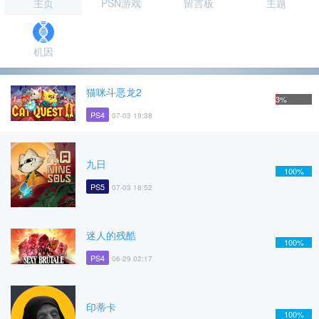
主页
PSN游戏
留言板
主题
机因
猫咪斗恶龙2
3%
PS4
07-03 19:38
九日
100%
PS5
07-03 18:52
迷人的残酷
100%
PS4
06-29 02:17
印蒂卡
100%