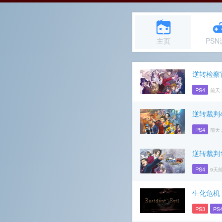
主页
PS
逆转检察
PS4
前天 
逆转裁判4
PS4
前天 
逆转裁判1
PS4
9天前
生化危机
PS3
PS