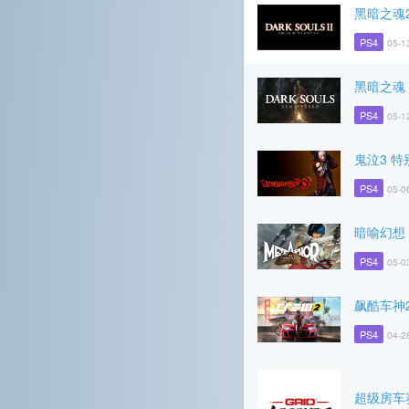
黑暗之魂
PS4
05-1
黑暗之魂 R
PS4
05-1
鬼泣3 特
PS4
05-0
暗喻幻想 R
PS4
05-0
飙酷车神
PS4
04-2
超级房车