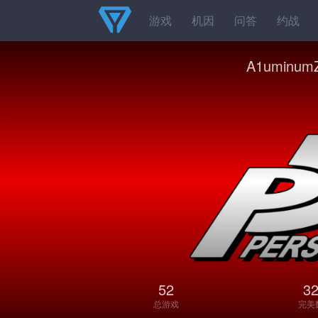
游戏
机因
问答
约战
A1uminum
52
3
总游戏
完美