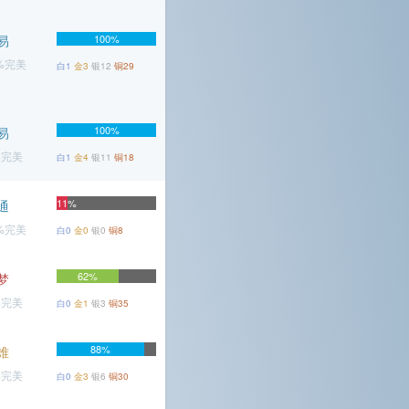
易
100%
2%完美
白1
金3
银12
铜29
100%
易
%完美
白1
金4
银11
铜18
11%
通
7%完美
白0
金0
银0
铜8
62%
梦
%完美
白0
金1
银3
铜35
88%
难
%完美
白0
金3
银6
铜30