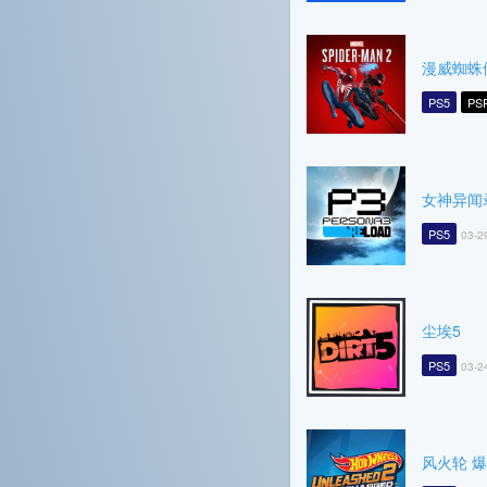
漫威蜘蛛
PS5
PS
女神异闻录3
PS5
03-2
尘埃5
PS5
03-2
风火轮 爆