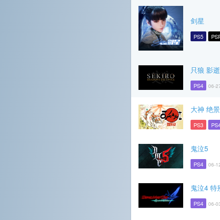
剑星
PS5
PS
只狼 影
PS4
06-2
大神 绝
PS3
PS
鬼泣5
PS4
06-1
鬼泣4 特
PS4
06-0