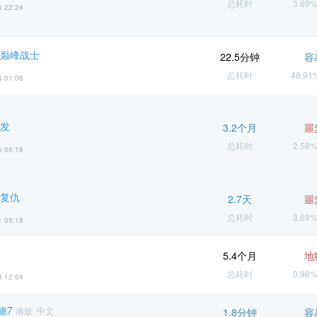
总耗时
3.69
6 22:24
 巅峰战士
22.5分钟
容
总耗时
48.9
5 01:06
爆发
3.2个月
噩
总耗时
2.58
5 00:18
 复仇
2.7天
噩
总耗时
3.69
1 05:18
5.4个月
地
总耗时
0.98
8 12:04
旅7
港版 中文
1.8分钟
容