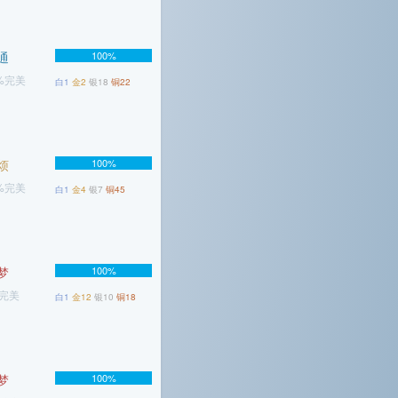
通
100%
3%完美
白1
金2
银18
铜22
烦
100%
4%完美
白1
金4
银7
铜45
梦
100%
%完美
白1
金12
银10
铜18
梦
100%