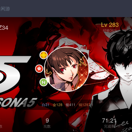
闲游
Lv 283
Z34
经验36%
白31
金128
银411
铜1287
2
9
71.21
数
坑数
完成率