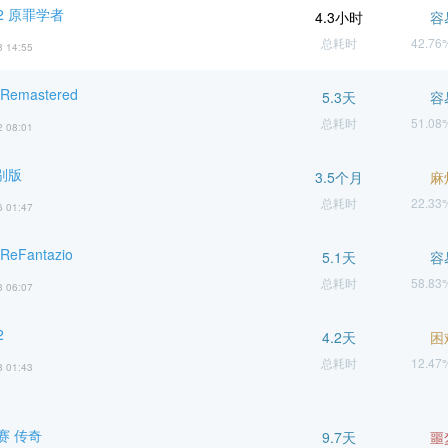
2 原罪学者
4.3小时
容
总耗时
42.7
3 14:55
emastered
5.3天
容
总耗时
51.0
2 08:01
别版
3.5个月
麻
总耗时
22.3
6 01:47
eFantazio
5.1天
容
总耗时
58.8
3 06:07
2
4.2天
困
总耗时
12.4
8 01:43
赛 传奇
9.7天
噩