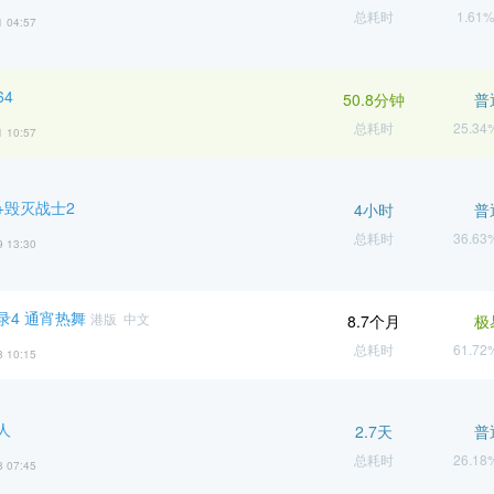
总耗时
1.61
1 04:57
4
50.8分钟
普
总耗时
25.3
1 10:57
+毁灭战士2
4小时
普
总耗时
36.6
9 13:30
录4 通宵热舞
港版 中文
8.7个月
极
总耗时
61.7
8 10:15
人
2.7天
普
总耗时
26.1
8 07:45