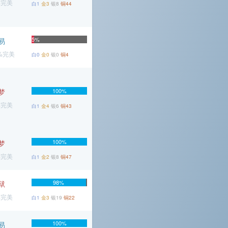
%完美
白1
金3
银8
铜44
5%
易
1%完美
白0
金0
银0
铜4
梦
100%
%完美
白1
金4
银6
铜43
100%
梦
%完美
白1
金2
银8
铜47
98%
狱
%完美
白1
金3
银19
铜22
100%
易