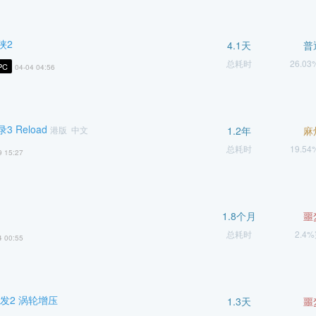
侠2
4.1天
普
总耗时
26.0
PC
04-04 04:56
 Reload
港版 中文
1.2年
麻
总耗时
19.5
9 15:27
1.8个月
噩
总耗时
2.4
4 00:55
发2 涡轮增压
1.3天
噩