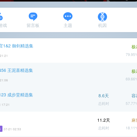
N游戏
留言板
主题
机因
官1&2 御剑精选集
极
79.9
21:21
56 王泥喜精选集
极
69.6
21:06
23 成步堂精选集
8.6天
容
总耗时
57.7
 17:21
11.2天
麻
总耗时
18.1
4
07-21 02:53