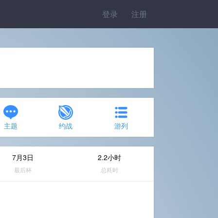
登录
注册
主题
约战
游列
7月3日
2.2小时
最后杯
总耗时