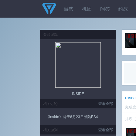
游戏
机因
问答
约战
关联游戏
INSIDE
rasca
相关讨论
查看全部
完成
《Inside》将于8月23日登陆PS4
排序
相关游列
查看全部