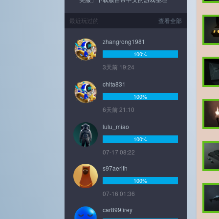
最近玩过的
查看全部
zhangrong1981
100%
3天前 19:24
chita831
100%
6天前 21:10
lulu_miao
100%
07-17 08:22
s97aerith
100%
07-16 01:36
car899firey