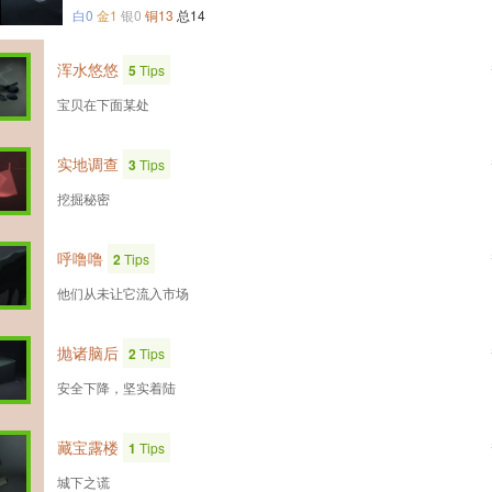
白0
金1
银0
铜13
总14
浑水悠悠
5
Tips
宝贝在下面某处
实地调查
3
Tips
挖掘秘密
呼噜噜
2
Tips
他们从未让它流入市场
抛诸脑后
2
Tips
安全下降，坚实着陆
藏宝露楼
1
Tips
城下之谎