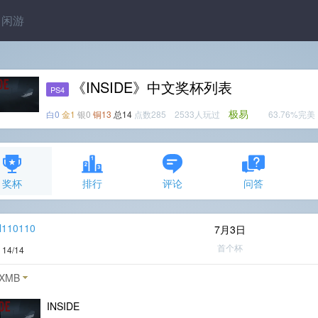
闲游
《INSIDE》中文奖杯列表
PS4
极易
白0
金1
银0
铜13
总14
点数285 2533人玩过
63.76%完美
奖杯
排行
评论
问答
l110110
7月3日
首个杯
度
14/14
XMB
INSIDE