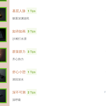
基层人脉
1
Tips
驱逐深渊游民
如诗如画
3
Tips
沙滩打水漂
群策群力
3
Tips
齐心协力
舒心小憩
1
Tips
潜回深水
深不可测
#
2
Tips
深呼吸