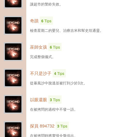
讓超市的警鈴失效。
奇蹟
6
Tips
檢查星期二的嬰兒、治療吉米和幫史坦通靈。
巫師女孩
6
Tips
完成整個儀式。
不只是沙子
4
Tips
從暴風沙中脫逃並被打到少於3次。
以眼還眼
3
Tips
在被拷問的過程中不發一語。
探員 894732
3
Tips
在被拷問時將實情全盤供出。