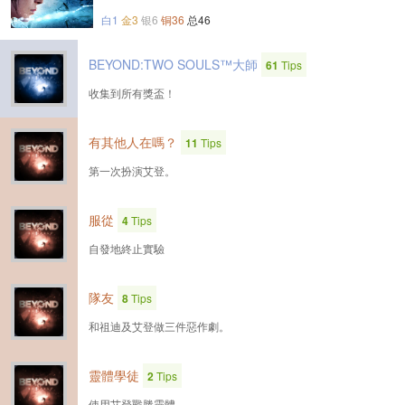
白1
金3
银6
铜36
总46
BEYOND:TWO SOULS™大師
61
Tips
收集到所有獎盃！
有其他人在嗎？
11
Tips
第一次扮演艾登。
服從
4
Tips
自發地終止實驗
隊友
8
Tips
和祖迪及艾登做三件惡作劇。
靈體學徒
2
Tips
使用艾登戰勝靈體。