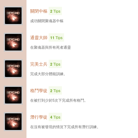
關閉中樞
2
Tips
成功關閉聚魂器中樞
通靈大師
11
Tips
在聚魂器與所有死者通靈
完美士兵
2
Tips
完成大部分體能訓練。
格鬥學徒
2
Tips
在被打到少於5次下完成所有格鬥。
潛行學徒
4
Tips
在沒有被發現的情況下完成所有潛行訓練。