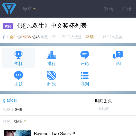
导航
登录
注册
《超凡双生》中文奖杯列表
PS4
麻烦
白1
金3
银6
铜36
总46
点数1170 17922人玩过
16.07%完美
奖杯
排行
评论
问答
主题
约战
游列
gladosi
时间丢失
最后杯
完成度
0/46
XMB
排序
Beyond: Two Souls™