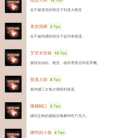
13
在不被發現的情況下到達大教堂
來抓我啊
3
Tips
在不被拘捕的情況下從列車脫逃。
艾登末世錄
15
Tips
摧毀加油站、教堂、槍枝專賣店和直昇機。
脫逃大師
8
Tips
被拘捕三次每次都順利脫逃。
賺錢餬口
5
Tips
賺到足夠的錢能在晚餐時吃巧克力。
聰明的小偷
4
Tips