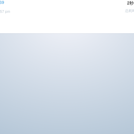
69
2秒
总耗
:57 pm