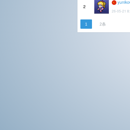
yuniko
2
26-05-21 8
1
2条