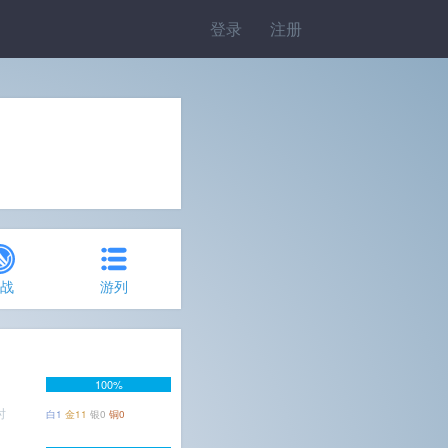
登录
注册
约战
游列
100%
时
白1
金11
银0
铜0