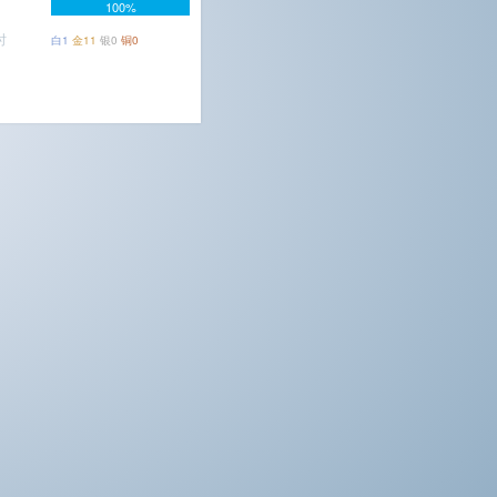
100%
时
白1
金11
银0
铜0