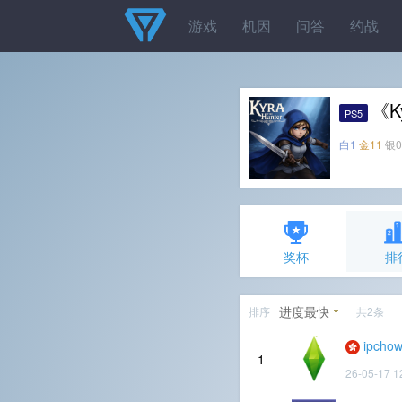
游戏
机因
问答
约战
《K
PS5
白1
金11
银0
奖杯
排
进度最快
排序
共2条
ipcho
1
26-05-17 1