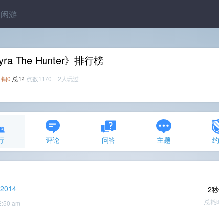
闲游
yra The Hunter》排行榜
铜0
总12
点数1170 2人玩过
行
评论
问答
主题
w2014
2秒
总耗
2:50 am