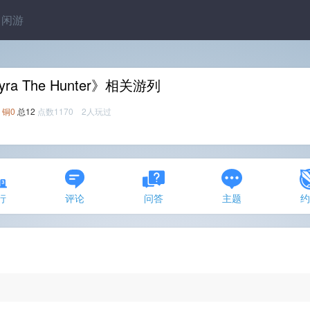
闲游
yra The Hunter》相关游列
铜0
总12
点数1170 2人玩过
行
评论
问答
主题