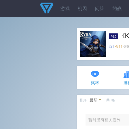
游戏
机因
问答
约战
《K
PS5
白1
金11
银0
奖杯
排
最新
排序
共0条
暂时没有相关游列