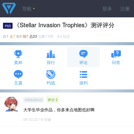
导航
登录
注册
《Stellar Invasion Trophies》测评评分
PS5
白1
金7
银8
铜7
总23
点数1155 4人玩过
奖杯
排行
评论
问答
主题
约战
游列
评分 2
mfstudious
大学生毕业作品，你多来点地图也好啊
06-03 22:19
安徽