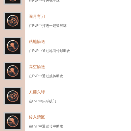
在PvP中打进低平球
圆月弯刀
在PvP中打进一记弧线球
贴地输送
在PvP中通过地面传球助攻
高空输送
在PvP中通过挑传助攻
关键头球
在PvP中头球破门
传入禁区
在PvP中通过传中助攻