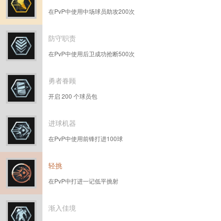
在PvP中使用中场球员助攻200次
防守职责
在PvP中使用后卫成功抢断500次
勇者眷顾
开启 200 个球员包
进球机器
在PvP中使用前锋打进100球
轻挑
在PvP中打进一记低平挑射
渐入佳境