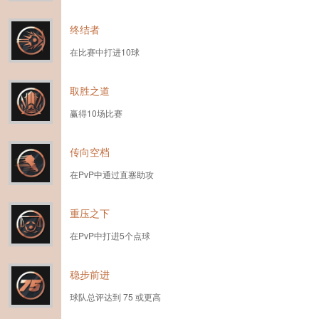
终结者
在比赛中打进10球
取胜之道
赢得10场比赛
传向空档
在PvP中通过直塞助攻
重压之下
在PvP中打进5个点球
稳步前进
球队总评达到 75 或更高